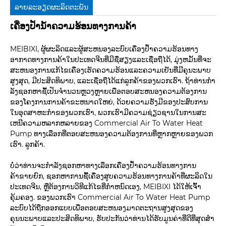
ລາຍ​ລະ​ອຽດ​ຜະ​ລິດ​ຕະ​ພັນ
ເຄື່ອງປ້ຳນ້ຳຄວາມຮ້ອນທາງການຄ້າ
MEIBIXI, ຜູ້ຜະລິດແລະຜູ້ສະຫນອງລະບົບເຄື່ອງປໍ້າຄວາມຮ້ອນທາງ
ອາກາດທາງການຄ້າໃນປະເທດຈີນທີ່ມີຊື່ສຽງແລະເຊື່ອຖືໄດ້, ມຸ່ງຫມັ້ນທີ່ຈະ
ສະຫນອງການແກ້ໄຂເຄື່ອງເຮັດຄວາມຮ້ອນແລະຄວາມເຢັນທີ່ມີຄຸນະພາບ
ສູງສຸດ, ມີປະສິດທິພາບ, ແລະເຊື່ອຖືໄດ້ແກ່ລູກຄ້າຂອງພວກເຮົາ. ຖ້າທ່ານກໍາ
ລັງຊອກຫາຊື້ເປັນຈໍານວນຫຼວງຫຼາຍເພື່ອຕອບສະຫນອງຄວາມຕ້ອງການ
ຂອງໂຄງການການຄ້າຂະຫນາດໃຫຍ່, ດ້ວຍຄວາມຮັ່ງມີຂອງປະສົບການ
ໃນອຸດສາຫະກໍາຂອງພວກເຮົາ, ພວກເຮົາມີຄວາມຊ່ຽວຊານໃນການສະ
ເຫນີຄວາມຫລາກຫລາຍຂອງ Commercial Air To Water Heat
Pump ທາງເລືອກທີ່ຕອບສະຫນອງຄວາມຕ້ອງການທີ່ຫຼາກຫຼາຍຂອງພວກ
ເຮົາ. ລູກຄ້າ.
ບໍ່ວ່າທ່ານຈະກໍາລັງຊອກຫາທາງເລືອກເຄື່ອງປໍ້າຄວາມຮ້ອນທາງການ
ຄ້າຂາຍຍົກ, ຊອກຫາການຊື້ເຄື່ອງສູບຄວາມຮ້ອນທາງການຄ້າທີ່ຜະລິດໃນ
ປະເທດຈີນ, ຫຼືຕ້ອງການວິທີແກ້ໄຂທີ່ກໍາຫນົດເອງ, MEIBIXI ໄດ້ໃຫ້ເຈົ້າ
ຄຸ້ມຄອງ. ຂອງພວກເຮົາ Commercial Air To Water Heat Pump
ລະບົບໄດ້ຖືກອອກແບບເພື່ອຕອບສະຫນອງມາດຕະຖານສູງສຸດຂອງ
ຄຸນນະພາບແລະປະສິດທິພາບ, ຮັບປະກັນວ່າທ່ານໄດ້ຮັບມູນຄ່າທີ່ດີທີ່ສຸດສໍາ