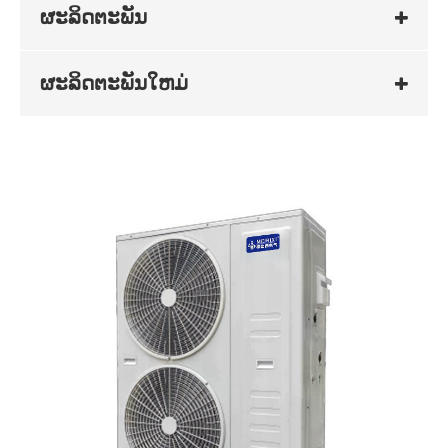
ຜະລິດຕະພັນ
ຜະລິດຕະພັນໃຫມ່