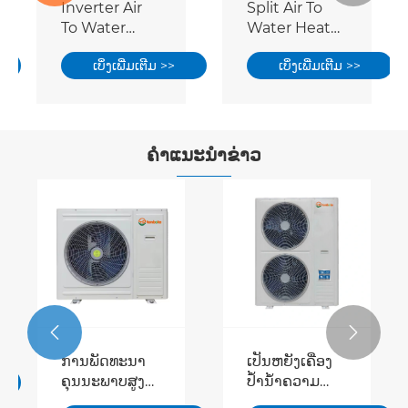
Inverter Air
Split Air To
To Water
Water Heat
Heat Pump
Pump
ເບິ່ງເພີ່ມເຕີມ >>
ເບິ່ງເພີ່ມເຕີມ >>
ຄໍາແນະນໍາຂ່າວ


ການພັດທະນາ
ເປັນຫຍັງເຄື່ອງ
ຄຸນນະພາບສູງ
ປ້ຳນ້ຳຄວາມ
ຂອງອຸດສາຫະ
ຮ້ອນຈຶ່ງສາມາດ