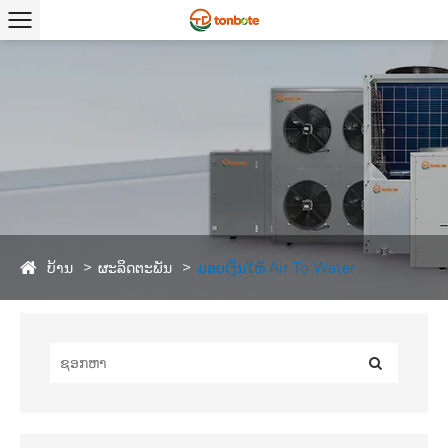
ບ້ານ
ຜະລິດຕະພັນ
ມອບເງິນໃຫ້ Air To Water