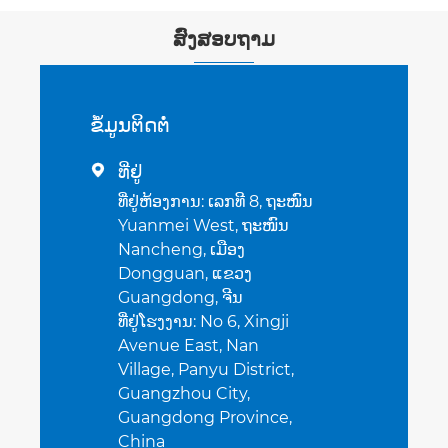
ສົ່ງສອບຖາມ
ຂໍ້​ມູນ​ຕິດ​ຕໍ່
ທີ່ຢູ່

ທີ່ຢູ່ຫ້ອງການ: ເລກທີ 8, ຖະໜົນ
Yuanmei West, ຖະໜົນ
Nancheng, ເມືອງ
Dongguan, ແຂວງ
Guangdong, ຈີນ
ທີ່ຢູ່ໂຮງງານ: No 6, Xingji
Avenue East, Nan
Village, Panyu District,
Guangzhou City,
Guangdong Province,
China