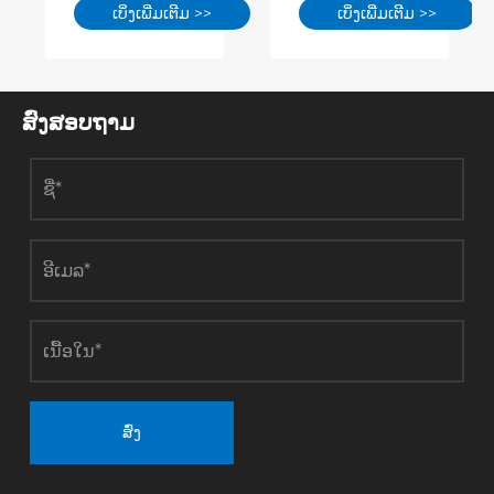
ເບິ່ງເພີ່ມເຕີມ >>
ເບິ່ງເພີ່ມເຕີມ >>
ກໍາປັ໊ມຄວາມ
ນຳໜ້າທ່າອ່ຽງ
ຮ້ອນກໍາລັງເລັ່ງ.
ໃໝ່ຂອງການທຳ
ປໍ້າຄວາມຮ້ອນ
ຄວາມຮ້ອນໃຫ້
ສອງແຫຼ່ງໄດ້
ສະອາດ?
ກາຍເປັນກໍາລັງ
ສົ່ງສອບຖາມ
ຕົ້ນຕໍສໍາລັບການ
ອະນຸລັກ
ພະລັງງານແລະ
ການຫຼຸດຜ່ອນຄາ
ບອນໃນຫຼາຍ
ຂົງເຂດ.
ສົ່ງ