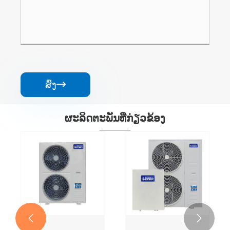
ສົ່ງ

ຜະ​ລິດ​ຕະ​ພັນ​ທີ່​ກ່ຽວ​ຂ້ອງ

