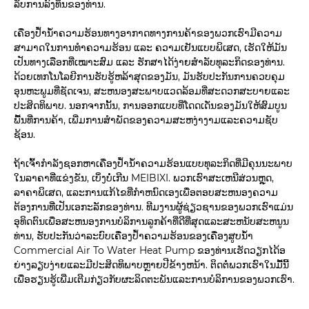
ລັບການລົງທຶນຂອງທ່ານ.
ເຄື່ອງປ້ຳນ້ຳຄວາມຮ້ອນທາງອາກາດທາງການຄ້າຂອງພວກເຮົາມີຄວາມ
ສາມາດໃນການທຳຄວາມຮ້ອນ ແລະ ຄວາມເຢັນແບບພິເສດ, ເຮັດໃຫ້ມັນ
ເປັນທາງເລືອກທີ່ເໝາະສົມ ແລະ ຮັກສາໄດ້ງ່າຍສຳລັບທຸລະກິດຂອງທ່ານ.
ດ້ວຍເທກໂນໂລຍີການຮັບຮູ້ຫລ້າສຸດຂອງມັນ, ມັນຮັບປະກັນການຄວບຄຸມ
ອຸນຫະພູມທີ່ຊັດເຈນ, ສະຫນອງສະພາບແວດລ້ອມທີ່ສະດວກສະບາຍແລະ
ປະສິດທິພາບ. ນອກຈາກນັ້ນ, ການອອກແບບທີ່ໂດດເດັ່ນຂອງມັນໃຫ້ສົມບູນ
ພື້ນທີ່ການຄ້າ, ເພີ່ມການສໍາພັດຂອງຄວາມສະຫງ່າງາມແລະຄວາມຊັບ
ຊ້ອນ.
ຖ້າເຈົ້າກຳລັງຊອກຫາເຄື່ອງປ້ຳນ້ຳຄວາມຮ້ອນແບບທຸລະກິດທີ່ມີຄຸນນະພາບ
ໃນລາຄາທີ່ແຂ່ງຂັນ, ເບິ່ງບໍ່ເກີນ MEIBIXI. ພວກເຮົາສະເຫນີສ່ວນຫຼຸດ,
ລາຄາພິເສດ, ແລະການແກ້ໄຂທີ່ກໍາຫນົດເອງເພື່ອຕອບສະຫນອງຄວາມ
ຕ້ອງການທີ່ເປັນເອກະລັກຂອງທ່ານ. ທີມງານຜູ້ຊ່ຽວຊານຂອງພວກເຮົາແມ່ນ
ອຸທິດຕົນເພື່ອສະຫນອງການບໍລິການລູກຄ້າທີ່ດີທີ່ສຸດແລະສະຫນັບສະຫນູນ
ທ່ານ, ຮັບປະກັນວ່າລະບົບເຄື່ອງປໍ້າຄວາມຮ້ອນຂອງເຄື່ອງສູບນ້ໍາ
Commercial Air To Water Heat Pump ຂອງທ່ານເຮັດວຽກໄດ້ອ
ຍ່າງລຽບງ່າຍແລະມີປະສິດທິພາບຫຼາຍປີຂ້າງຫນ້າ. ຕິດຕໍ່ພວກເຮົາໃນມື້ນີ້
ເພື່ອຮຽນຮູ້ເພີ່ມເຕີມກ່ຽວກັບຜະລິດຕະພັນແລະການບໍລິການຂອງພວກເຮົາ.