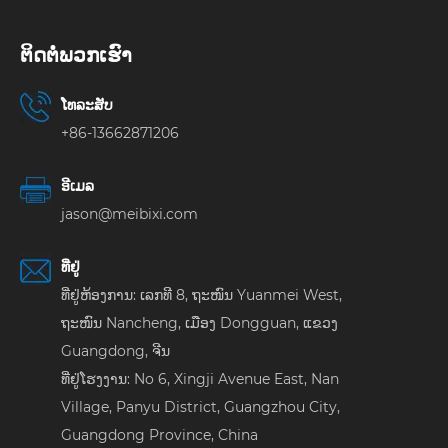
ຕິດ​ຕໍ່​ພວກ​ເຮົາ
ໂທລະສັບ
+86-13662871206
ອີເມລ
jason@meibixi.com
ທີ່ຢູ່
ທີ່ຢູ່ຫ້ອງການ: ເລກທີ 8, ຖະໜົນ Yuanmei West,
ຖະໜົນ Nancheng, ເມືອງ Dongguan, ແຂວງ
Guangdong, ຈີນ
ທີ່ຢູ່ໂຮງງານ: No 6, Xingji Avenue East, Nan
Village, Panyu District, Guangzhou City,
Guangdong Province, China