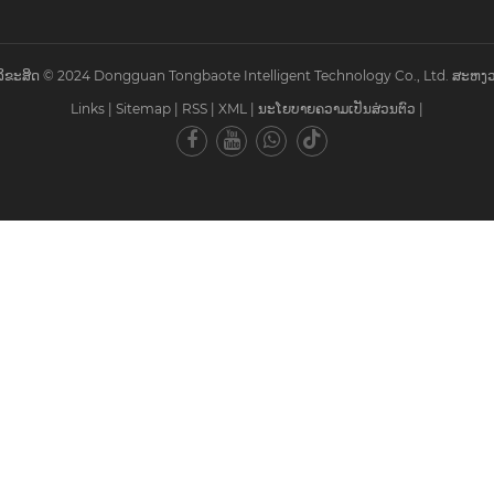
ຂະສິດ © 2024 Dongguan Tongbaote Intelligent Technology Co., Ltd. ສະຫງວ
Links
|
Sitemap
|
RSS
|
XML
|
ນະໂຍບາຍຄວາມເປັນສ່ວນຕົວ
|