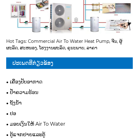
Hot Tags: Commercial Air To Water Heat Pump, ຈີນ, ຜູ້
ຜະລິດ, ສະຫນອງ, ໂຮງງານຜະລິດ, ຄຸນະພາບ, ລາຄາ
ປະເພດທີ່ກ່ຽວຂ້ອງ
ເຄື່ອງປັບອາກາດ
ປໍ້າຄວາມຮ້ອນ
ຖັງນໍ້າ
ປອ
ມອບເງິນໃຫ້ Air To Water
ຕູ້ແຈກຢາຍແລະຕູ້