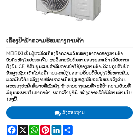
ເຄື່ອງປ້ຳນ້ຳຄວາມຮ້ອນທາງການຄ້າ
MEIBIXI ເປັນຜູ້ຜະລິດເຄື່ອງປ້ຳຄວາມຮ້ອນທາງອາກາດທາງການຄ້າ
ອັນດັບໜຶ່ງໃນປະເທດຈີນ. ຜະລິດຕະພັນທົນທານຂອງພວກເຮົາໄດ້ຮັບການ
ຢັ້ງຢືນ CE, ທີ່ສົມບູນແບບສໍາລັບການນໍາໃຊ້ທາງການຄ້າ. ດ້ວຍຄຸນສົມບັດ
ຂັ້ນສູງເຊັ່ນ: ເທັກໂນໂລຍີການແລກປ່ຽນຄວາມຮ້ອນທີ່ປັບປຸງໃຫ້ເໝາະສົມ,
ພວກມັນໃຊ້ພະລັງງານໜ້ອຍກວ່າເມື່ອປຽບທຽບກັບລະບົບແບບດັ້ງເດີມ,
ສະໜອງປະສິດທິພາບທີ່ໝັ້ນຄົງ. ຖ້າທ່ານວາງແຜນທີ່ຈະຊື້ປໍ້າຄວາມຮ້ອນທີ່
ມີຄຸນນະພາບໃນລາຄາຕໍ່າ, ພວກເຮົາຢູ່ທີ່ນີ້. ຫວັງວ່າຈະໃຫ້ບໍລິການທ່ານໃນ
ໄວໆນີ້.
ສົ່ງສອບຖາມ
Facebook
X
WhatsApp
Pinterest
LinkedIn
Share