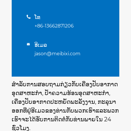
ໂທ

+86-13662871206
ອີເມລ

jason@meibixi.com
ສໍາ​ລັບ​ການ​ສອບ​ຖາມ​ກ່ຽວ​ກັບ​ເຄື່ອງ​ປັບ​ອາ​ກາດ​
ອຸດ​ສາ​ຫະ​ກໍາ​, ປ້ຳ​ຄວາມ​ຮ້ອນ​ອຸດ​ສາ​ຫະ​ກໍາ​,
ເຄື່ອງ​ປັບ​ອາ​ກາດ​ປະ​ຫຍັດ​ພະ​ລັງ​ງານ​, ກະ​ລຸ​ນາ​
ອອກ​ທີ່​ຢູ່​ອີ​ເມວ​ຂອງ​ທ່ານ​ກັບ​ພວກ​ເຮົາ​ແລະ​ພວກ​
ເຮົາ​ຈະ​ໄດ້​ຮັບ​ການ​ຕິດ​ຕໍ່​ກັບ​ທ່ານ​ພາຍ​ໃນ 24
ຊົ່ວ​ໂມງ​.