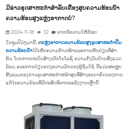
ມີຂ່າວອຸດສາຫະກໍາສໍາລັບເຄື່ອງສູບຄວາມຮ້ອນນ້ໍາ
ຄວາມຮ້ອນສູງແຫຼ່ງອາກາດບໍ?
2024-11-18
32
ຝາກຂໍ້ຄວາມໃຫ້ຂ້ອຍ
ໃນຊຸມປີມໍ່ໆມານີ້, ສ
ແຫຼ່ງອາກາດຄວາມຮ້ອນສູງອຸດສາຫະກໍາປັ໊ມ
ຄວາມຮ້ອນນ້ໍາ
ໄດ້​ເຫັນ​ຄວາມ​ກ້າວ​ໜ້າ​ແລະ​ການ​ຫັນ​ປ່ຽນ​ທີ່​ສຳ​
ຄັນ, ໂດຍ​ການ​ປະ​ດິດ​ສ້າງ​ເຕັກ​ໂນ​ໂລ​ຊີ, ຄວາມ​ກັງ​ວົນ​ດ້ານ​ສິ່ງ​ແວດ​
ລ້ອມ, ແລະ​ການ​ປ່ຽນ​ແປງ​ຄວາມ​ມັກ​ຂອງ​ຜູ້​ຊົມ​ໃຊ້. ນີ້ແມ່ນສະຫຼຸບ
ສັງລວມຂອງຂ່າວອຸດສາຫະກໍາຫລ້າສຸດທີ່ສ້າງອະນາຄົດຂອງການ
ແກ້ໄຂຄວາມຮ້ອນທີ່ມີປະສິດທິພາບພະລັງງານເຫຼົ່ານີ້.