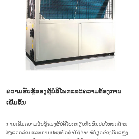
ຄວາມຮັບຮູ້ຂອງຜູ້ບໍລິໂພກແລະຄວາມຕ້ອງການ
ເພີ່ມຂຶ້ນ
ການເພີ່ມຄວາມຮັບຮູ້ຂອງຜູ້ບໍລິໂພກກ່ຽວກັບຜົນປະໂຫຍດດ້ານ
ສິ່ງແວດລ້ອມແລະການປະຫຍັດຄ່າໃຊ້ຈ່າຍທີ່ກ່ຽວຂ້ອງກັບແຫຼ່ງ