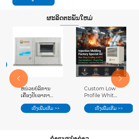
ຜະລິດຕະພັນໃຫມ່


ຫນ່ວຍບໍລິການ
Custom Low
ເຄື່ອງປັບອາກາດ
Profile White
ແບບປະຢັດ
Dual Cooling
ເບິ່ງເພີ່ມເຕີມ >>
ເບິ່ງເພີ່ມເຕີມ >>
ພະລັງງານ:
Duct Plug
ປະເພດທໍ່ແນວ
Play Movable
ນອນ
Spot Cooler
Portable
Industrial AC
ຄໍາແນະນໍາຂ່າວ