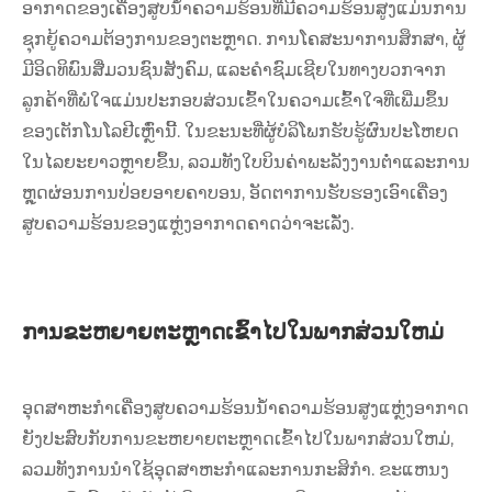
ອາກາດຂອງເຄື່ອງສູບນ້ໍາຄວາມຮ້ອນທີ່ມີຄວາມຮ້ອນສູງແມ່ນການ
ຊຸກຍູ້ຄວາມຕ້ອງການຂອງຕະຫຼາດ. ການໂຄສະນາການສຶກສາ, ຜູ້
ມີອິດທິພົນສື່ມວນຊົນສັງຄົມ, ແລະຄໍາຊົມເຊີຍໃນທາງບວກຈາກ
ລູກຄ້າທີ່ພໍໃຈແມ່ນປະກອບສ່ວນເຂົ້າໃນຄວາມເຂົ້າໃຈທີ່ເພີ່ມຂຶ້ນ
ຂອງເຕັກໂນໂລຢີເຫຼົ່ານີ້. ໃນຂະນະທີ່ຜູ້ບໍລິໂພກຮັບຮູ້ຜົນປະໂຫຍດ
ໃນໄລຍະຍາວຫຼາຍຂຶ້ນ, ລວມທັງໃບບິນຄ່າພະລັງງານຕ່ໍາແລະການ
ຫຼຸດຜ່ອນການປ່ອຍອາຍຄາບອນ, ອັດຕາການຮັບຮອງເອົາເຄື່ອງ
ສູບຄວາມຮ້ອນຂອງແຫຼ່ງອາກາດຄາດວ່າຈະເລັ່ງ.
ການຂະຫຍາຍຕະຫຼາດເຂົ້າໄປໃນພາກສ່ວນໃຫມ່
ອຸດສາຫະກໍາເຄື່ອງສູບຄວາມຮ້ອນນ້ໍາຄວາມຮ້ອນສູງແຫຼ່ງອາກາດ
ຍັງປະສົບກັບການຂະຫຍາຍຕະຫຼາດເຂົ້າໄປໃນພາກສ່ວນໃຫມ່,
ລວມທັງການນໍາໃຊ້ອຸດສາຫະກໍາແລະການກະສິກໍາ. ຂະແຫນງ