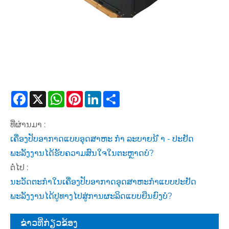
Facebook
X
WhatsApp
Pinterest
LinkedIn
Share
ທີ່ຜ່ານມາ :
ເຄື່ອງປັບອາກາດແບບອຸດສາຫະ ກຳ ລະບາຍນ້ ຳ - ປະຢັດ
ພະລັງງານໄດ້ຮັບຄວາມສົນໃຈໃນຕະຫຼາດບໍ?
ຕໍ່ໄປ :
ນະວັດຕະກໍາໃນເຄື່ອງປັບອາກາດອຸດສາຫະກໍາແບບປະຢັດ
ພະລັງງານໄດ້ປູທາງໄປສູ່ການຜະລິດແບບຍືນຍົງບໍ?
ຂ່າວທີ່ກ່ຽວຂ້ອງ