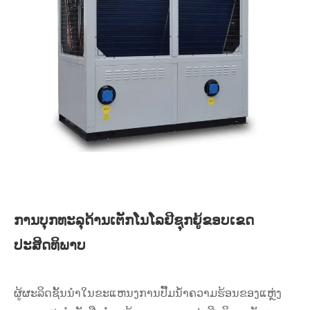
ການບຸກທະລຸດ້ານເຕັກໂນໂລຢີຊຸກຍູ້ຂອບເຂດ
ປະສິດທິພາບ
ຜູ້ຜະລິດຊັ້ນນໍາໃນຂະແຫນງການປັ໊ມນ້ໍາຄວາມຮ້ອນຂອງແຫຼ່ງ