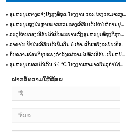
ອຸນຫະພູມກາງແຈ້ງຍັງສູງທີ່ສຸດ. ໂຮງງານ ແລະ ໂຮງແຮມຈະຫຼຸດ
ຄວາມຮ້ອນໄດ້ໄວແນວໃດ?
ອຸນ​ຫະ​ພູມ​ສູງ​ໃນ​ຫຼາຍ​ພາກ​ສ່ວນ​ຂອງ​ເອີ​ຣົບ​ໄດ້​ເຮັດ​ໃຫ້​ການ​ຢຸດ​
ເຊົາ​ການ​ເຮັດ​ວຽກ. ພວກເຮົາສາມາດສ້າງສະພາບແວດລ້ອມການ
ລະດູຮ້ອນຂອງເອີຣົບໄດ້ເປັນພະຍານເຖິງອຸນຫະພູມທີ່ສູງທີ່ສຸດ
ຜະລິດທີ່ສະດວກສະບາຍແລະຫມັ້ນຄົງໄດ້ແນວໃດ?
ຢ່າງຕໍ່ເນື່ອງ. ອຸນຫະພູມສາມາດຄວບຄຸມໃນກອງປະຊຸມການ
ລາຄາໄຟຟ້າໃນເອີຣົບໄດ້ເພີ່ມຂຶ້ນ 6 ເທົ່າ. ເປັນຫຍັງລະບົບເຄື່ອງ
ຜະລິດ 24 ຊົ່ວໂມງໄດ້ແນວໃດ?
ເຮັດຄວາມເຢັນແບບດັ້ງເດີມຈຶ່ງໄດ້ຮັບຜົນກໍາໄລຈາກໂຮງງານ?
ຄື້ນຄວາມຮ້ອນທີ່ຮຸນແຮງກຳລັງແຜ່ລາມໄປທົ່ວເອີຣົບ. ເປັນຫຍັງ
ລາຄາໄຟຟ້າຈຶ່ງຂຶ້ນສູງຫຼາຍເທົ່າ?
ອຸນ​ຫະ​ພູມ​ນອກ​ໄດ້​ເກີນ 44 ℃​. ໂຮງງານສາມາດບັນລຸຄ່າໃຊ້
ຈ່າຍທີ່ມີປະສິດທິພາບແລະຄວາມເຢັນທີ່ສົມບູນແບບຕະຫຼອດແນວ
ໃດ?
ຝາກຂໍ້ຄວາມໃຫ້ຂ້ອຍ