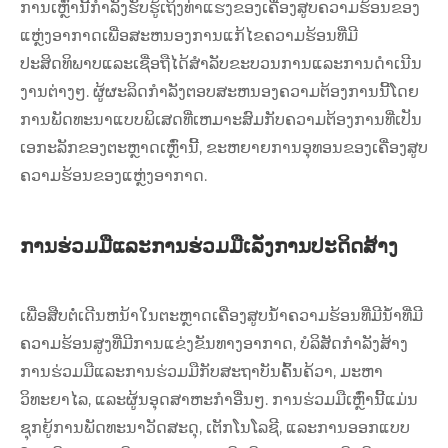
ການເຫຼົ່ານີ້ກໍາລັງຮັບຮູ້ເຖິງທ່າແຮງຂອງເຄື່ອງສູບຄວາມຮ້ອນຂອງ
ແຫຼ່ງອາກາດເພື່ອສະຫນອງການແກ້ໄຂຄວາມຮ້ອນທີ່ມີ
ປະສິດທິພາບແລະເຊື່ອຖືໄດ້ສໍາລັບຂະບວນການແລະການດໍາເນີນ
ງານຕ່າງໆ. ຜູ້ຜະລິດກໍາລັງຕອບສະຫນອງຄວາມຕ້ອງການນີ້ໂດຍ
ການພັດທະນາແບບພິເສດທີ່ເຫມາະສົມກັບຄວາມຕ້ອງການທີ່ເປັນ
ເອກະລັກຂອງຕະຫຼາດເຫຼົ່ານີ້, ຂະຫຍາຍການອຸທອນຂອງເຄື່ອງສູບ
ຄວາມຮ້ອນຂອງແຫຼ່ງອາກາດ.
ການຮ່ວມມືແລະການຮ່ວມມືເລັ່ງການປະດິດສ້າງ
ເພື່ອສືບຕໍ່ເດີນຫນ້າໃນຕະຫຼາດເຄື່ອງສູບນ້ໍາຄວາມຮ້ອນທີ່ມີນ້ໍາທີ່ມີ
ຄວາມຮ້ອນສູງທີ່ມີການແຂ່ງຂັນທາງອາກາດ, ບໍລິສັດກໍາລັງສ້າງ
ການຮ່ວມມືແລະການຮ່ວມມືກັບສະຖາບັນຄົ້ນຄ້ວາ, ມະຫາ
ວິທະຍາໄລ, ແລະຜູ້ນອຸດສາຫະກໍາອື່ນໆ. ການຮ່ວມມືເຫຼົ່ານີ້ແມ່ນ
ຊຸກຍູ້ການພັດທະນາວັດສະດຸ, ເຕັກໂນໂລຊີ, ແລະການອອກແບບ