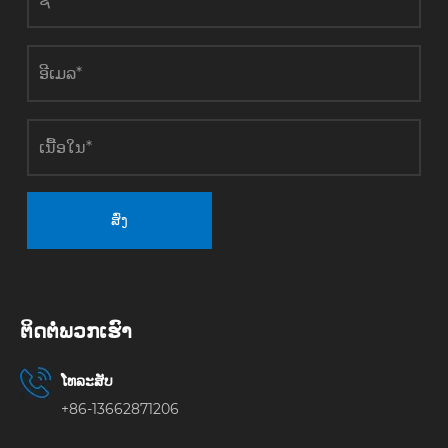
ໃດ?
ສົ່ງ
ຕິດ​ຕໍ່​ພວກ​ເຮົາ
ໂທລະສັບ
+86-13662871206