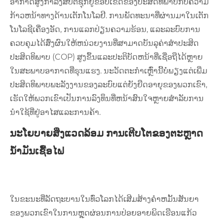
ອາກາດສູງກໍາລັງສືບຕໍ່ຊຸກຍູ້ຂອບເຂດຂອງປະສິດທິພາບກັບຄວາມ
ກ້າວຫນ້າທາງດ້ານເຕັກໂນໂລຢີ. ການພັດທະນາທີ່ຜ່ານມາໃນເຕັກ
ໂນໂລຊີເຄື່ອງອັດ, ການແລກປ່ຽນຄວາມຮ້ອນ, ແລະລະບົບການ
ຄວບຄຸມໄດ້ສົ່ງຜົນໃຫ້ຫນ່ວຍງານທີ່ສາມາດບັນລຸຄ່າສໍາປະສິດ
ປະສິດທິພາບ (COP) ສູງຂຶ້ນແລະປະຕິບັດຫນ້າທີ່ເຊື່ອຖືໄດ້ຫຼາຍ
ໃນສະພາບອາກາດທີ່ຮຸນແຮງ. ນະວັດຕະກໍາເຫຼົ່ານີ້ບໍ່ພຽງແຕ່ເພີ່ມ
ປະສິດທິພາບພະລັງງານຂອງລະບົບແຕ່ຍັງຍືດອາຍຸຂອງພວກເຂົາ,
ເຮັດໃຫ້ພວກເຂົາເປັນການລົງທຶນທີ່ຫນ້າສົນໃຈຫຼາຍສໍາລັບການ
ນໍາໃຊ້ທີ່ຢູ່ອາໄສແລະການຄ້າ.
ນະໂຍບາຍສິ່ງແວດລ້ອມ ການເຕີບໂຕຂອງຕະຫຼາດ
ນໍ້າມັນເຊື້ອໄຟ
ໃນຂະນະທີ່ລັດຖະບານໃນທົ່ວໂລກໄດ້ເສີມສ້າງຄໍາຫມັ້ນສັນຍາ
ຂອງພວກເຂົາໃນການຫຼຸດຜ່ອນການປ່ອຍອາຍພິດເຮືອນແກ້ວ