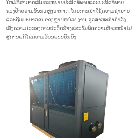
ໃຫມ່ທີ່ສາມາດເສີມຂະຫຍາຍປະສິດທິພາບແລະປະສິດທິພາບ
ຂອງປໍ້າຄວາມຮ້ອນແຫຼ່ງອາກາດ. ໂດຍການນໍາໃຊ້ຄວາມຊໍານານ
ແລະຊັບພະຍາກອນຂອງຫຼາຍຫນ່ວຍງານ, ອຸດສາຫະກໍາກໍາລັງ
ເລັ່ງຄວາມໄວຂອງການປະດິດສ້າງແລະຂັບລົດຄວາມກ້າວຫນ້າໄປ
ສູ່ການແກ້ໄຂຄວາມຮ້ອນແບບຍືນຍົງ.