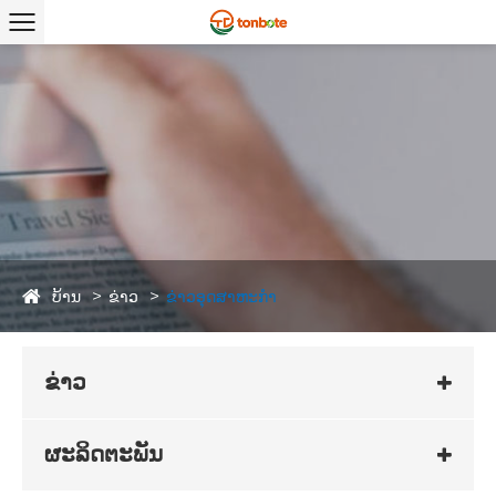
ບ້ານ
ຂ່າວ
ຂ່າວອຸດສາຫະກໍາ
ຂ່າວ
ຜະລິດຕະພັນ