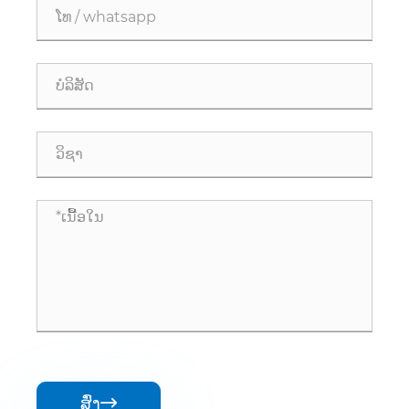
ສົ່ງ
