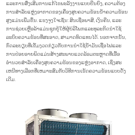
ແລະການສົ່ງເສີມການແກ້ໄຂພະລັງງານແບບຍືນຍົງ, ຄວາມຕ້ອງ
ການສໍາລັບແຫຼ່ງອາກາດຂອງເຄື່ອງສູບຄວາມຮ້ອນນ້ໍາຄວາມຮ້ອນ
ສູງແມ່ນເພີ່ມຂຶ້ນ. ແຮງຈູງໃຈເຊັ່ນ: ສິນເຊື່ອພາສີ, ເງິນຄືນ, ແລະ
ການຊ່ວຍເຫຼືອລ້າແມ່ນຊຸກຍູ້ໃຫ້ຜູ້ບໍລິໂພກແລະທຸລະກິດນໍາໃຊ້
ລະບົບຄວາມຮ້ອນທີ່ສະອາດ, ສາມາດທົດແທນໄດ້. ນອກຈາກນັ້ນ,
ກົດລະບຽບທີ່ເຂັ້ມງວດກ່ຽວກັບການນໍາໃຊ້ນໍ້າມັນເຊື້ອໄຟແລະ
ການປ່ອຍອາຍພິດແມ່ນສ້າງສະພາບແວດລ້ອມຕະຫຼາດທີ່ເອື້ອ
ອໍານວຍສໍາລັບເຄື່ອງສູບຄວາມຮ້ອນຂອງແຫຼ່ງອາກາດ, ເຊິ່ງສະ
ເຫນີທາງເລືອກທີ່ເຫມາະສົມກັບວິທີການເຮັດຄວາມຮ້ອນແບບດັ້ງ
ເດີມ.