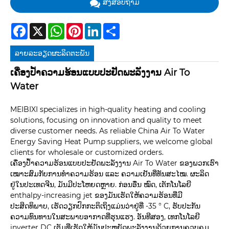
ສົ່ງສອບຖາມ
Facebook
X
WhatsApp
Pinterest
LinkedIn
Share
ລາຍ​ລະ​ອຽດ​ຜະ​ລິດ​ຕະ​ພັນ
ເຄື່ອງປ້ຳຄວາມຮ້ອນແບບປະຢັດພະລັງງານ Air To
Water
MEIBIXI specializes in high-quality heating and cooling
solutions, focusing on innovation and quality to meet
diverse customer needs. As reliable China Air To Water
Energy Saving Heat Pump suppliers, we welcome global
clients for wholesale or customized orders.
ເຄື່ອງປ້ຳຄວາມຮ້ອນແບບປະຢັດພະລັງງານ Air To Water ຂອງພວກເຮົາ
ເໝາະສົມກັບການທຳຄວາມຮ້ອນ ແລະ ຄວາມເຢັນທີ່ທັນສະໄໝ. ຜະລິດ
ຢູ່ໃນປະເທດຈີນ, ມັນມີປະໂຫຍດຫຼາຍ. ກ່ອນອື່ນ ໝົດ, ເຕັກໂນໂລຍີ
enthalpy-increasing jet ຂອງມັນເຮັດໃຫ້ຄວາມຮ້ອນທີ່ມີ
ປະສິດທິພາບ, ເຮັດວຽກປົກກະຕິເຖິງແມ່ນວ່າຢູ່ທີ່ -35 ° C, ຮັບປະກັນ
ຄວາມທົນທານໃນສະພາບອາກາດທີ່ຮຸນແຮງ. ອັນທີສອງ, ເທກໂນໂລຍີ
inverter DC ເຕັມທີ່ເຮັດໃຫ້ມັນປະຫຍັດພະລັງງານດ້ວຍການຄວບຄຸມ