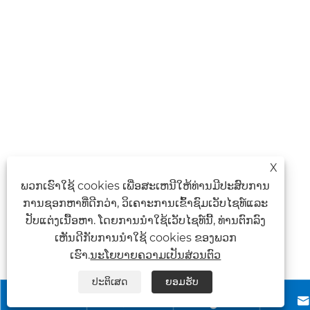
X
ພວກເຮົາໃຊ້ cookies ເພື່ອສະເຫນີໃຫ້ທ່ານມີປະສົບການ
ການຊອກຫາທີ່ດີກວ່າ, ວິເຄາະການເຂົ້າຊົມເວັບໄຊທ໌ແລະ
ປັບແຕ່ງເນື້ອຫາ. ໂດຍການນໍາໃຊ້ເວັບໄຊທ໌ນີ້, ທ່ານຕົກລົງ
ເຫັນດີກັບການນໍາໃຊ້ cookies ຂອງພວກ
ເຮົາ.
ນະໂຍບາຍຄວາມເປັນສ່ວນຕົວ
ປະຕິເສດ
ຍອມຮັບ


