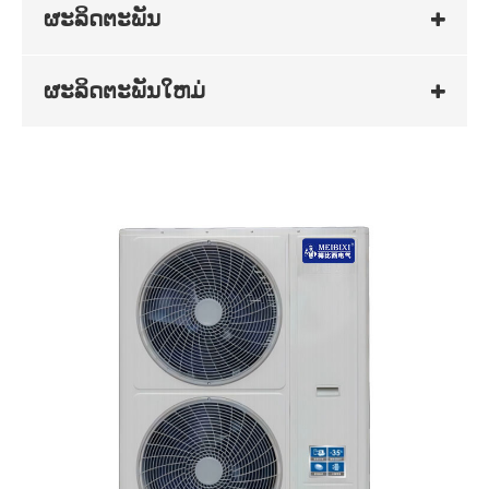
ຜະລິດຕະພັນ
ຜະລິດຕະພັນໃຫມ່