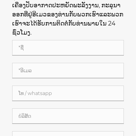
ເຄື່ອງ​ປັບ​ອາ​ກາດ​ປະ​ຫຍັດ​ພະ​ລັງ​ງານ​, ກະ​ລຸ​ນາ​
ອອກ​ທີ່​ຢູ່​ອີ​ເມວ​ຂອງ​ທ່ານ​ກັບ​ພວກ​ເຮົາ​ແລະ​ພວກ​
ເຮົາ​ຈະ​ໄດ້​ຮັບ​ການ​ຕິດ​ຕໍ່​ກັບ​ທ່ານ​ພາຍ​ໃນ 24
ຊົ່ວ​ໂມງ​.