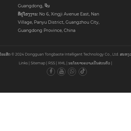
Guangdong, ຈີນ
ທີ່ຢູ່ໂຮງງານ: No 6, Xingji Avenue East, Nan
Village, Panyu District, Guangzhou City,
Guangdong Province, China
ຂະສິດ © 2024 Dongguan Tongbaote Intelligent Technology Co., Ltd. ສະຫງວ
Links
|
Sitemap
|
RSS
|
XML
|
ນະໂຍບາຍຄວາມເປັນສ່ວນຕົວ
|