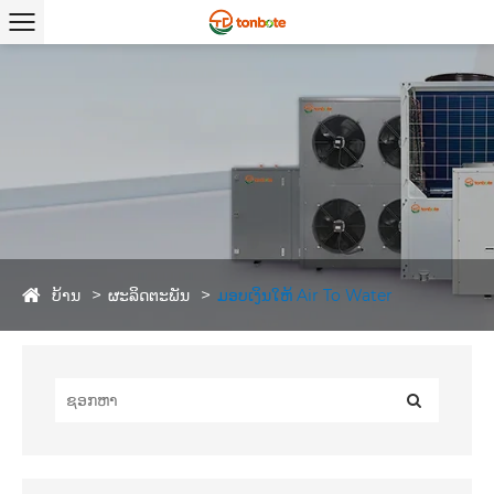
ບ້ານ
ຜະລິດຕະພັນ
ມອບເງິນໃຫ້ Air To Water