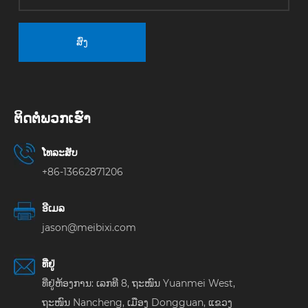
ສົ່ງ
ຕິດ​ຕໍ່​ພວກ​ເຮົາ
ໂທລະສັບ
+86-13662871206
ອີເມລ
jason@meibixi.com
ທີ່ຢູ່
ທີ່ຢູ່ຫ້ອງການ: ເລກທີ 8, ຖະໜົນ Yuanmei West,
ຖະໜົນ Nancheng, ເມືອງ Dongguan, ແຂວງ