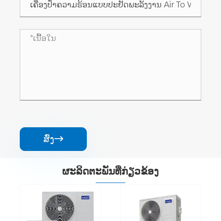
ສົ່ງ

ຜະ​ລິດ​ຕະ​ພັນ​ທີ່​ກ່ຽວ​ຂ້ອງ