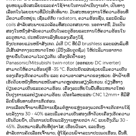
ອຸນຫະພູມອັດສະລິຍະແລະຄ່າໃຊ້ຈ່າຍໃນການດໍາເນີນງານຕ່ໍາ, ເປັນທາງ
ເລືອກໃນໄລຍະຍາວທີ່ມີປະສິດທິພາບ. ມັນສະຫນອງການໃຫ້ຄວາມຮ້ອນທີ່
ມີຄວາມຍືດຫຍຸ່ນ, ເຊື່ອມຕໍ່ກັບ radiators, ຄວາມຮ້ອນຊັ້ນ, ແລະພັດລົມ
coils ສໍາລັບສະພາບແວດລ້ອມທີ່ສະດວກສະບາຍ. ນອກຈາກນີ້, ມັນເປັນ
ສອງໃນຫນຶ່ງສໍາລັບຄວາມເຢັນໃນລະດູຮ້ອນແລະການໃຫ້ຄວາມຮ້ອນໃນ
ລະດູຫນາວ, ປະຫຍັດການລົງທຶນຂອງເຄື່ອງໃຊ້.
ອົງປະກອບແມ່ນຫນ້າສັງເກດ. ມໍເຕີ DC ທີ່ບໍ່ມີ brushless ແລະແຜ່ນລົມທີ່
ມີເສັ້ນຜ່າກາງຂະຫນາດໃຫຍ່ (ມີວົງເລັບດູດຊຶມ) ໃຫ້ປະລິມານອາກາດ
ຫຼາຍຂຶ້ນໃນຄວາມໄວດຽວກັນ. ເຄື່ອງອັດປ້ຳຂອງ
Panasonic/Mitsubishi twin-rotor (ອອກແບບ DC inverter)
ສາມາດໃຫ້ຄວາມຮ້ອນຢູ່ທີ່ -35 °C. ຕົວປະຢັດແຜ່ນຊ່ວຍເພີ່ມຄວາມເຢັນ
ຂອງເຄື່ອງເຮັດຄວາມເຢັນ ແລະ ຄວາມອາດສາມາດຂອງໜ່ວຍ. ຜ້າຝ້າຍທີ່
ເຮັດດ້ວຍຫນັງທີ່ຫນາແຫນ້ນສາມາດຫຼຸດຜ່ອນສຽງລົບກວນ. ປ່ຽງສີ່ທາງ
ປ່ຽນຄວາມເຢັນແລະຄວາມຮ້ອນ. ເຄື່ອງລະເຫີຍໃນພື້ນທີ່ຂະຫນາດໃຫຍ່
ປັບປຸງການແລກປ່ຽນຄວາມຮ້ອນ. ເປືອກໂລຫະແຜ່ນ CNC 1.2mm+ ທີ່ມີສີ
ລົດຍົນທົນທານຕໍ່ການກັດກ່ອນ.
ການເລືອກເຈົ້າພາບທີ່ມີການເຊື່ອມຕໍ່ຫຼາຍແຫຼ່ງຂອງພວກເຮົາຈະຕັດການໃຊ້
ພະລັງງານ 30 - 40% ແລະເພີ່ມຄວາມເຢັນສອງເທົ່າດ້ວຍເຄື່ອງເຮັດຄວາມ
ເຢັນດ້ວຍນໍ້າ, ເປັນການປະຢັດພະລັງງານຫຼາຍກວ່າ AC ແບບດັ້ງເດີມ 30 -
45%. ມັນເຫມາະສົມກັບທີ່ຢູ່ອາໄສ, ເຮືອນວິນລາ, ແລະອື່ນໆ.
ສໍາລັບການຄັດເລືອກເຈົ້າພາບ, ຜູ້ໃຊ້ຄວນພິຈາລະນາປະເພດເຮືອນ, ພື້ນທີ່,