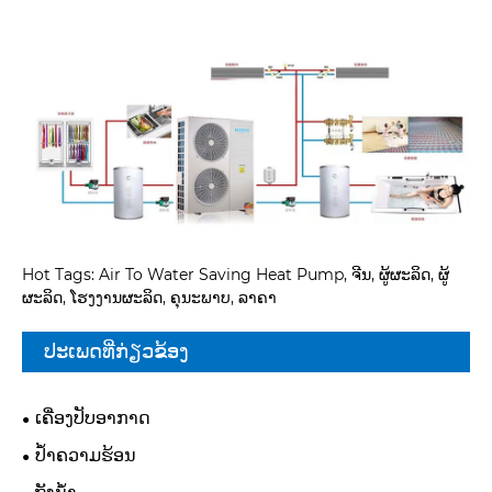
Hot Tags: Air To Water Saving Heat Pump, ຈີນ, ຜູ້ຜະລິດ, ຜູ້
ຜະລິດ, ໂຮງງານຜະລິດ, ຄຸນະພາບ, ລາຄາ
ປະເພດທີ່ກ່ຽວຂ້ອງ
ເຄື່ອງປັບອາກາດ
ປໍ້າຄວາມຮ້ອນ