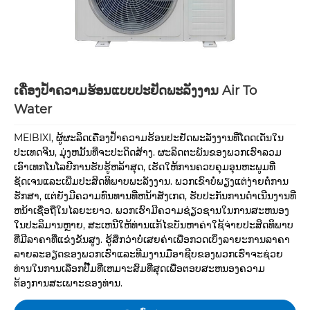
ເຄື່ອງປ້ຳຄວາມຮ້ອນແບບປະຢັດພະລັງງານ Air To
Water
MEIBIXI, ຜູ້ຜະລິດເຄື່ອງປໍ້າຄວາມຮ້ອນປະຢັດພະລັງງານທີ່ໂດດເດັ່ນໃນ
ປະເທດຈີນ, ມຸ່ງຫມັ້ນທີ່ຈະປະດິດສ້າງ. ຜະລິດຕະພັນຂອງພວກເຮົາລວມ
ເອົາເທກໂນໂລຍີການຮັບຮູ້ຫລ້າສຸດ, ເຮັດໃຫ້ການຄວບຄຸມອຸນຫະພູມທີ່
ຊັດເຈນແລະເພີ່ມປະສິດທິພາບພະລັງງານ. ພວກເຂົາບໍ່ພຽງແຕ່ງ່າຍຕໍ່ການ
ຮັກສາ, ແຕ່ຍັງມີຄວາມທົນທານທີ່ຫນ້າສັງເກດ, ຮັບປະກັນການດໍາເນີນງານທີ່
ຫນ້າເຊື່ອຖືໃນໄລຍະຍາວ. ພວກເຮົາມີຄວາມຊ່ຽວຊານໃນການສະຫນອງ
ໃນປະລິມານຫຼາຍ, ສະເຫນີໃຫ້ທ່ານແກ້ໄຂບັນຫາຄ່າໃຊ້ຈ່າຍປະສິດທິພາບ
ທີ່ມີລາຄາທີ່ແຂ່ງຂັນສູງ. ຮູ້ສຶກວ່າບໍ່ເສຍຄ່າເພື່ອກວດເບິ່ງລາຍະການລາຄາ
ລາຍລະອຽດຂອງພວກເຮົາແລະທີມງານມືອາຊີບຂອງພວກເຮົາຈະຊ່ວຍ
ທ່ານໃນການເລືອກປັ໊ມທີ່ເຫມາະສົມທີ່ສຸດເພື່ອຕອບສະຫນອງຄວາມ
ຕ້ອງການສະເພາະຂອງທ່ານ.