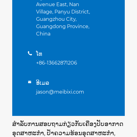
Avenue East, Nan
Village, Panyu District,
Guangzhou City,
Guangdong Province,
China
ໂທ

+86-13662871206
ອີເມລ

jason@meibixi.com
ສໍາ​ລັບ​ການ​ສອບ​ຖາມ​ກ່ຽວ​ກັບ​ເຄື່ອງ​ປັບ​ອາ​ກາດ​
ອຸດ​ສາ​ຫະ​ກໍາ​, ປ້ຳ​ຄວາມ​ຮ້ອນ​ອຸດ​ສາ​ຫະ​ກໍາ​,