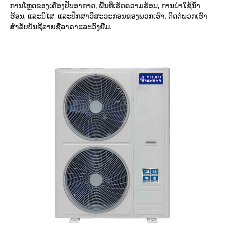
ການໂຫຼດຂອງເຄື່ອງປັບອາກາດ, ພື້ນທີ່ເຮັດຄວາມຮ້ອນ, ການນໍາໃຊ້ນ້ໍາ
ຮ້ອນ, ແລະນິໄສ, ແລະປຶກສາວິສະວະກອນຂອງພວກເຮົາ. ຕິດຕໍ່ພວກເຮົາ
ສໍາລັບບັນຊີລາຍຊື່ລາຄາແລະວົງຢືມ.