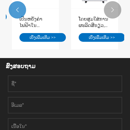


ເປັນຫຍັງຄ່າ
ໂດຍສຸມໃສ່ການ
ໄຟຟ້າໃນ
ຜະລິດສີຂຽວ,
ໂຮງງານຈຶ່ງສູງ?
ສວນອຸດສາຫະ
ເບິ່ງເພີ່ມເຕີມ >>
ເບິ່ງເພີ່ມເຕີມ >>
ລະບົບການ
ກຳ ທີ່ສ້າງຂື້ນເອງ
ປະຫຍັດພະລັງ
ໄດ້ ນຳ ໃຊ້ລະບົບ
ງານຂອງປັ໊ມ
ພະລັງງານທໍ່
ຄວາມຮ້ອນສອງ
ຄວາມຮ້ອນສອງ
ແຫຼ່ງແມ່ນຄວາມ
ແຫຼ່ງເພື່ອບັນລຸ
ສົ່ງສອບຖາມ
ກ້າວຫນ້າໃຫມ່
ການອະນຸລັກ
ສໍາລັບ
ພະລັງງານແລະ
ວິສາຫະກິດອຸດ
ການຫຼຸດຜ່ອນຄາ
ສາຫະກໍາເພື່ອ
ບອນ.
ຫຼຸດຜ່ອນຄ່າໃຊ້
ຈ່າຍແລະເພີ່ມ
ປະສິດທິພາບ.