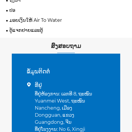
ຖັງນໍ້າ
ປອ
ມອບເງິນໃຫ້ Air To Water
ຕູ້ແຈກຢາຍແລະຕູ້
ສົ່ງສອບຖາມ
ຂໍ້​ມູນ​ຕິດ​ຕໍ່
ທີ່ຢູ່

ທີ່ຢູ່ຫ້ອງການ: ເລກທີ 8, ຖະໜົນ
Yuanmei West, ຖະໜົນ
Nancheng, ເມືອງ
Dongguan, ແຂວງ
Guangdong, ຈີນ
ທີ່ຢູ່ໂຮງງານ: No 6, Xingji