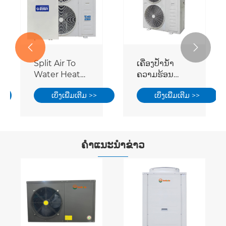


Split Air To
ເຄື່ອງປ້ຳນ້ຳ
Water Heat
ຄວາມຮ້ອນ
Pump
ທາງການຄ້າ
ເບິ່ງເພີ່ມເຕີມ >>
ເບິ່ງເພີ່ມເຕີມ >>
ຄໍາແນະນໍາຂ່າວ