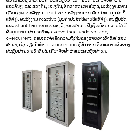
ແລະອື່ນໆ; ແລະແຮງດັນ, ປະຈຸບັນ, ອັດຕາສ່ວນການໂຫຼດ, ພະລັງງານການ
ເຄື່ອນໄຫວ, ພະລັງງານ reactive, ພະລັງງານການເຄື່ອນໄຫວ (ມູນຄ່າທີ່
ແທ້ຈິງ), ພະລັງງານ reactive (ມູນຄ່າປະສິດທິພາບທີ່ແທ້ຈິງ), ສະຫຼັບລັດ,
ແລະ shunt harmonics ຂອງວົງຈອນສາຂາ. ຟັງຊັນເຕືອນຄວາມຜິດທີ່
ສົມບູນແບບ, ສາມາດບັນລຸ overvoltage, undervoltage,
overcurrent, ຂອບເຂດຈໍາກັດຄວາມຖີ່ເກີນຂອງສາຍຂາເຂົ້າຕົ້ນຕໍແລະ
ສາຂາ, ເຊັ່ນດຽວກັນກັບ disconnection ຫຼືສັນຍານເຕືອນຄວາມຜິດຂອງ
ສະຫຼັບສາຍຂາເຂົ້າຕົ້ນຕໍ, ເຄື່ອງຈັບຟ້າຜ່າແລະສະຫຼັບສາຂາ.