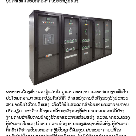
ອຸບັດຕິເຫດໂດຍບຸກຄະລາກອນທີ່ບໍ່ກ່ຽວຂ້ອງ.
ຂະຫນາດໂຄງສ້າງຂອງຕູ້ແມ່ນໂມດູນມາດຕະຖານ, ແລະຫນ່ວຍງານທີ່ເປັນ
ປະໂຫຍດສາມາດແລກປ່ຽນກັນໄດ້ດີ. ຕໍາແຫນ່ງການຕິດຕັ້ງຂອງອົງປະກອບ
ສາມາດປັບໄດ້ໂດຍຕົນເອງ, ເຮັດໃຫ້ມັນສະດວກສໍາລັບການຂະຫຍາຍການ
ເຮັດວຽກ. ແຜງດ້ານຂ້າງແລະດ້ານຫລັງຂອງຕູ້ສາມາດຖອດອອກໄດ້ຢ່າງ
ງ່າຍດາຍສໍາລັບການບໍາລຸງຮັກສາແລະການສ້ອມແປງ. ຂະຫນາດລວມຂອງ
ຕູ້ສາມາດປັບແຕ່ງໄດ້ຕາມຄວາມຕ້ອງການຂອງສະຖານທີ່ຕິດຕັ້ງ. ຕູ້ສາມາດ
ຕິດຕັ້ງໄດ້ຢ່າງເປັນເອກະລາດຫຼືເປັນຊຸດທີ່ສົມບູນ, ສະຫນອງການແກ້ໄຂ