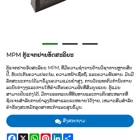
MPM ຕູ້ແຈກຢາຍອັດສະລິຍະ
ຕູ້ແຈກຢາຍອັດສະລິຍະ MPM, ທີ່ມີຄວາມຊໍານານດ້ານວິຊາການຫຼາຍສິບ
ປີ, ຮັບປະກັນຄວາມປອດໄພ, ຄວາມຫນ້າເຊື່ອຖື, ແລະຄວາມທົນທານ. ມັນ​ມີ​
ລັກ​ສະ​ນະ​ການ​ໄດ້​ມາ​ຂໍ້​ມູນ​ຄວາມ​ແມ່ນ​ຍໍາ​ສູງ​, ການ​ວັດ​ແທກ​ຕົວ​ກໍາ​ນົດ​ການ​
ລະ​ບົບ​ຕ່າງໆ​ແລະ​ການ​ໃຫ້​ຄໍາ​ເຕືອນ​ຄວາມ​ຜິດ​ທີ່​ສົມ​ບູນ​ແບບ​. ຕູ້ແມ່ນ
ສາມາດປັບແຕ່ງໄດ້, ມີການອອກແບບທີ່ທົນທານແລະການຕິດສະຫລາກທີ່
ຊັດເຈນສໍາລັບການບໍາລຸງຮັກສາແລະຂະຫຍາຍໄດ້ງ່າຍ, ເຫມາະສົມສໍາລັບ
ຄໍາຮ້ອງສະຫມັກອຸດສາຫະກໍາແລະສູນຂໍ້ມູນ.
ສົ່ງສອບຖາມ
Facebook
X
WhatsApp
Pinterest
LinkedIn
Share