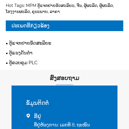
Hot Tags: MPM ຕູ້ແຈກຢາຍອັດສະລິຍະ, ຈີນ, ຜູ້ຜະລິດ, ຜູ້ຜະລິດ,
ໂຮງງານຜະລິດ, ຄຸນະພາບ, ລາຄາ
ປະເພດທີ່ກ່ຽວຂ້ອງ
ຕູ້ແຈກຢາຍອັດສະລິຍະ
ຕູ້ແຮງດັນຕໍ່າ
ຕູ້ຄວບຄຸມ PLC
ສົ່ງສອບຖາມ
ຂໍ້​ມູນ​ຕິດ​ຕໍ່
ທີ່ຢູ່

ທີ່ຢູ່ຫ້ອງການ: ເລກທີ 8, ຖະໜົນ