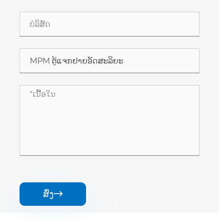
ສົ່ງ
