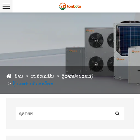
ບ້ານ
ຜະລິດຕະພັນ
ຕູ້ແຈກຢາຍແລະຕູ້
ຕູ້ແຈກຢາຍອັດສະລິຍະ