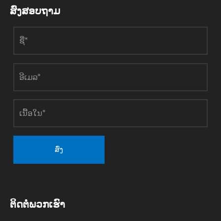
ເຫນີທາງເລືອກ
ປະສິດທິພາບສູງ
ສົ່ງສອບຖາມ
ໃຫມ່ສໍາລັບ
ແລະການ
ວິສາຫະກິດເພື່ອ
ອະນຸລັກ
ຫຼຸດຜ່ອນຄ່າໃຊ້
ພະລັງງານ.
ຈ່າຍແລະເພີ່ມ
ປະສິດທິພາບ
ສົ່ງ
ຕິດ​ຕໍ່​ພວກ​ເຮົາ