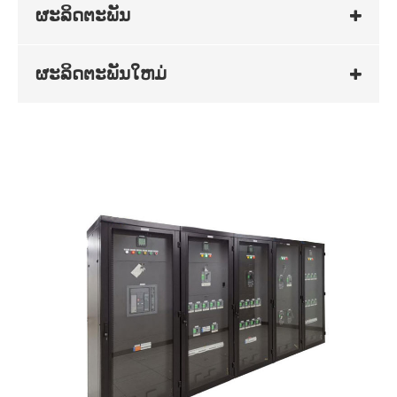
ຜະລິດຕະພັນ
ຜະລິດຕະພັນໃຫມ່