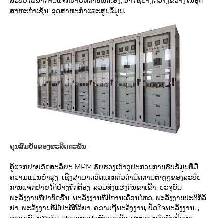
ລະບົບໄຟຟ້າການແຈກຢາຍທີ່ກໍາຫນົດເອງ, ນໍາໃຊ້ຢ່າງກວ້າງຂວາງໃນອຸດ
ສາຫະກໍາເຊັ່ນ: ອຸດສາຫະກໍາແລະສູນຂໍ້ມູນ.
ຄຸນສົມບັດຂອງຜະລິດຕະພັນ
ຕູ້ແຈກຢາຍອັດສະລິຍະ MPM ຮັບຮອງເອົາອຸປະກອນການຮັບຂໍ້ມູນທີ່ມີ
ຄວາມແມ່ນຍໍາສູງ, ເຊິ່ງສາມາດວັດແທກຕົວກໍານົດການຕ່າງໆຂອງລະບົບ
ການແຈກຢາຍໄດ້ຢ່າງຖືກຕ້ອງ, ລວມທັງແຮງດັນຂາເຂົ້າ, ປະຈຸບັນ,
ພະລັງງານທີ່ປາກົດຂື້ນ, ພະລັງງານທີ່ມີການເຄື່ອນໄຫວ, ພະລັງງານປະຕິກິລິ
ຢາ, ພະລັງງານທີ່ມີປະຕິກິລິຍາ, ຄວາມຖີ່ພະລັງງານ, ປັດໃຈພະລັງງານ. ,
ຄວາມກົມກຽວກັນ, ສະຖານະສະຫຼັບຂາເຂົ້າ, ສະຖານະຕົວຈັບຟ້າຜ່າ,