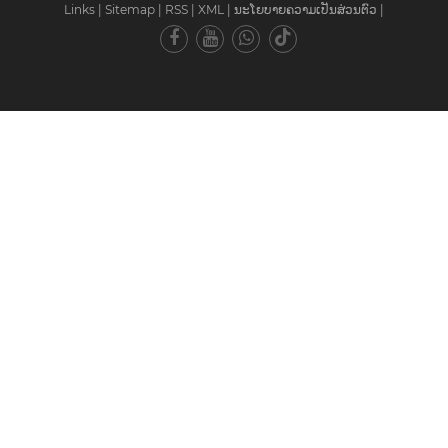
Links
|
Sitemap
|
RSS
|
XML
|
ນະໂຍບາຍຄວາມເປັນສ່ວນຕົວ
|