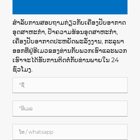
ສໍາ​ລັບ​ການ​ສອບ​ຖາມ​ກ່ຽວ​ກັບ​ເຄື່ອງ​ປັບ​ອາ​ກາດ​
ອຸດ​ສາ​ຫະ​ກໍາ​, ປ້ຳ​ຄວາມ​ຮ້ອນ​ອຸດ​ສາ​ຫະ​ກໍາ​,
ເຄື່ອງ​ປັບ​ອາ​ກາດ​ປະ​ຫຍັດ​ພະ​ລັງ​ງານ​, ກະ​ລຸ​ນາ​
ອອກ​ທີ່​ຢູ່​ອີ​ເມວ​ຂອງ​ທ່ານ​ກັບ​ພວກ​ເຮົາ​ແລະ​ພວກ​
ເຮົາ​ຈະ​ໄດ້​ຮັບ​ການ​ຕິດ​ຕໍ່​ກັບ​ທ່ານ​ພາຍ​ໃນ 24
ຊົ່ວ​ໂມງ​.