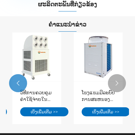
ຜະ​ລິດ​ຕະ​ພັນ​ທີ່​ກ່ຽວ​ຂ້ອງ


ຄໍາແນະນໍາຂ່າວ


ວິທີການຄວບຄຸມ
ໂຮງແຮມມີລະບົບ
ຄ່າໃຊ້ຈ່າຍໃນ
ການສະຫນອງ
ການດໍາເນີນງານ
ຄວາມຮ້ອນແລະ
ເບິ່ງເພີ່ມເຕີມ >>
ເບິ່ງເພີ່ມເຕີມ >>
ຂອງໂຮງງານ?
ຄວາມເຢັນແບບ
ເຄື່ອງປັບອາກາດ
ປະສົມປະສານ,
ອຸດສາຫະກໍາ
ມີປັ໊ມຄວາມຮ້ອນ
ແບບພົກພາສະ
ສອງແຫຼ່ງທີ່ບັນລຸ