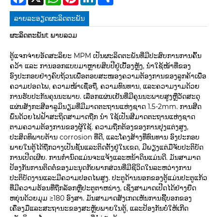
ລາຍ​ລະ​ອຽດ​ຜະ​ລິດ​ຕະ​ພັນ
ຜະລິດຕະພັນ
t ພາບລວມ
ຕູ້ແຈກຈ່າຍອັດສະລິຍະ MPM ເປັນຜະລິດຕະພັນທີ່ມີປະສົບການການຄົ້ນ
ຄວ້າ ແລະ ການອອກແບບມາຫຼາຍສິບປີຢູ່ເບື້ອງຫຼັງ, ນຳໃຊ້ໜ້າທີ່ຂອງ
ອົງປະກອບຢ່າງຄົບຖ້ວນເພື່ອຕອບສະໜອງຄວາມຕ້ອງການຂອງລູກຄ້າເພື່ອ
ຄວາມປອດໄພ, ຄວາມໜ້າເຊື່ອຖື, ຄວາມທົນທານ, ແລະຄວາມງາມດ້ວຍ
ການຮັບປະກັນຄຸນນະພາບ. ເລືອກແຜ່ນເຢັນທີ່ມີຄຸນນະພາບສູງຫຼືວັດສະດຸ
ແຜ່ນສັງກະສີອາລູມິນຽມທີ່ມີມາດຕະຖານແຫ່ງຊາດ 1.5-2mm. ການສີດ
ພົ່ນດ້ວຍໄຟຟ້າສະຖິດສາມາດຖືກ ນຳ ໃຊ້ເປັນສີມາດຕະຖານແຫ່ງຊາດ
ຕາມຄວາມຕ້ອງການຂອງຜູ້ໃຊ້. ຄວາມຖືກຕ້ອງຂອງການປຸງແຕ່ງສູງ,
ປະສິດທິພາບຕ້ານ corrosion ທີ່ດີ, ແລະໂຄງສ້າງທີ່ທົນທານ ອົງປະກອບ
ພາຍໃນຕູ້ໄດ້ຖືກວາງເປັນຊັ້ນແລະຕິດຕັ້ງຢູ່ໃນເຂດ, ມີພຽງແຕ່ມືຈັບປະຕິບັດ
ການເປີດເຜີຍ. ການກໍານົດແມ່ນຈະແຈ້ງແລະຫນ້າດິນແມ່ນດີ. ມັນສາມາດ
ປ້ອງກັນການຕິດຕໍ່ຂອງມະນຸດກັບພາກສ່ວນທີ່ມີຊີວິດໃນລະຫວ່າງການ
ປະຕິບັດງານແລະມີຄວາມປອດໄພສູງ. ປະຕູດ້ານນອກຂອງຕູ້ແມ່ນປະຕູແກ້ວ
ທີ່ມີຄວາມຮ້ອນທີ່ຖືກລັອກຫຼືປະຕູຕາຫນ່າງ, ເຊິ່ງສາມາດເປີດໄດ້ຢ່າງຍືດ
ຫຍຸ່ນດ້ວຍມຸມ ≥180 ອົງສາ. ມັນສາມາດສັງເກດເຫັນການຊີ້ບອກຂອງ
ເຄື່ອງມືແລະສະຖານະຂອງສະຫຼັບພາຍໃນຕູ້, ແລະປ້ອງກັນບໍ່ໃຫ້ເກີດ