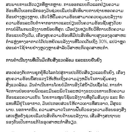
ສະພາບການເຮັດວຽກທີ່ຫຼາກຫຼາຍ. ການອອກແບບຕົວແລກປ່ຽນຄວາມ
ຮ້ອນທີ່ເປັນເອກະລັກຂອງມັນຊ່ວຍເພີ່ມປະສິດທິພາບການຖ່າຍທອດຄວາມ
ຮ້ອນຢ່າງຫຼວງຫຼາຍ, ເຮັດໃຫ້ປັ໊ມຄວາມຮ້ອນສາມາດຄວບຄຸມພະລັງງານ
ຄວາມຮ້ອນລະດັບຕ່ໍາຈາກອາກາດແລະປ່ຽນເປັນຄວາມຮ້ອນຊັ້ນສູງດ້ວຍ
ການບໍລິໂພກພະລັງງານຫນ້ອຍທີ່ສຸດ. ເມື່ອປຽບທຽບກັບວິທີການເຮັດຄວາມ
ຮ້ອນແບບດັ້ງເດີມ, ເຄື່ອງສູບຄວາມຮ້ອນທີ່ມີປະສິດທິພາບສູງຂອງອຸດສາຫະ
ກໍາແຫຼ່ງທາງອາກາດໄດ້ປະຫຍັດພະລັງງານທີ່ໂດດເດັ່ນເຖິງ 30%, ແປວ່າຫຼຸດ
ຜ່ອນຄ່າໃຊ້ຈ່າຍຢ່າງຫຼວງຫຼາຍສໍາລັບວິສາຫະກິດອຸດສາຫະກໍາ.
ການດໍາເນີນງານທີ່ເປັນມິດກັບສິ່ງແວດລ້ອມ ແລະແບບຍືນຍົງ
ສອດຄ່ອງກັບການຊຸກຍູ້ທົ່ວໂລກໄປສູ່ການປະຕິບັດສີຂຽວແລະຍືນຍົງ, ເຄື່ອງ
ສູບຄວາມຮ້ອນນີ້ສະແດງໃຫ້ເຫັນເຖິງຄວາມມຸ່ງຫມັ້ນໃນການຄຸ້ມຄອງ
ສິ່ງແວດລ້ອມ. ມັນດໍາເນີນການໂດຍບໍ່ມີການອີງໃສ່ນໍ້າມັນເຊື້ອໄຟ, ການກໍາ
ຈັດການປ່ອຍອາຍພິດແລະມົນລະພິດໃນລະຫວ່າງຂະບວນການເຮັດຄວາມ
ຮ້ອນແລະຄວາມເຢັນ. ໂດຍ​ການ​ໝູນ​ໃຊ້​ພະ​ລັງ​ງານ​ທີ່​ອຸ​ດົມ​ສົມ​ບູນ ແລະ ທົດ​
ແທນ​ທີ່​ມີ​ຢູ່​ໃນ​ອາ​ກາດ, ມັນ​ປະ​ກອບ​ສ່ວນ​ໃຫ້​ດາວ​ເຄາະ​ທີ່​ສະ​ອາດ, ມີ​ສຸ​ຂະ​
ພາບ. ນອກຈາກນັ້ນ, ຄວາມສາມາດໃນການຟື້ນຕົວຂອງຄວາມຮ້ອນຂອງສິ່ງ
ເສດເຫຼືອຍັງຊ່ວຍເພີ່ມປະສິດຕິພາບດ້ານພະລັງງານ, ເສີມສ້າງສະຖານະ
ຂອງຕົນເປັນການແກ້ໄຂອຸດສາຫະກໍາສີຂຽວ.