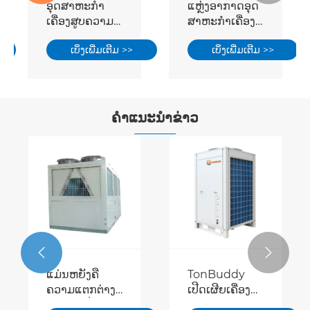
ອຸດສາຫະກໍາ
ແຫຼ່ງອາກາດອຸດ
ເຄື່ອງສູບຄວາມ
ສາຫະກໍາເຄື່ອງ
ຮ້ອນທີ່ມີ
ສູບນ້ໍາຄວາມ
 >>
ເບິ່ງເພີ່ມເຕີມ >>
ເບິ່ງເພີ່ມເຕີມ >>
ປະສິດທິພາບສູງ
ຮ້ອນສູງ
ຂອງແຫຼ່ງ
ອາກາດ
ຄໍາແນະນໍາຂ່າວ


ເປັນຫຍັງການ
ແມ່ນຫຍັງຄື
ຜະລິດອຸນຫະພູມ
ຄວາມແຕກຕ່າງ
ສູງທາງດ້ານ
ລະຫວ່າງປ້ຳ