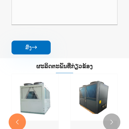
ສົ່ງ

ຜະ​ລິດ​ຕະ​ພັນ​ທີ່​ກ່ຽວ​ຂ້ອງ

