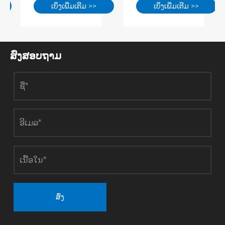
ເບິ່ງເພີ່ມເຕີມ >>
ເບິ່ງເພີ່ມເຕີມ >>
ອາກາດທີ່ມີ
ຄວາມຮ້ອນ ແລະ
ອາກາດສູງຈຶ່ງ
ປ້ຳຄວາມຮ້ອນ
ຖືວ່າເຄື່ອງຈັກ
ແຫຼ່ງອາກາດ?
ປະຫຍັດພະລັງ
ງານສໍາລັບຍົກ
ສົ່ງສອບຖາມ
ລະດັບການ
ຜະລິດສີຂຽວ?
ສົ່ງ