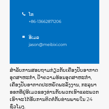
ໂທ

+86-13662871206
ອີເມລ

jason@meibixi.com
ສໍາ​ລັບ​ການ​ສອບ​ຖາມ​ກ່ຽວ​ກັບ​ເຄື່ອງ​ປັບ​ອາ​ກາດ​
ອຸດ​ສາ​ຫະ​ກໍາ​, ປ້ຳ​ຄວາມ​ຮ້ອນ​ອຸດ​ສາ​ຫະ​ກໍາ​,
ເຄື່ອງ​ປັບ​ອາ​ກາດ​ປະ​ຫຍັດ​ພະ​ລັງ​ງານ​, ກະ​ລຸ​ນາ​
ອອກ​ທີ່​ຢູ່​ອີ​ເມວ​ຂອງ​ທ່ານ​ກັບ​ພວກ​ເຮົາ​ແລະ​ພວກ​
ເຮົາ​ຈະ​ໄດ້​ຮັບ​ການ​ຕິດ​ຕໍ່​ກັບ​ທ່ານ​ພາຍ​ໃນ 24
ຊົ່ວ​ໂມງ​.