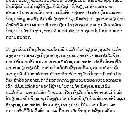
ບໍ​ລິ​ໂພກ​ພະ​ລັງ​ງານ​ແລະ​ສະ​ຖາ​ນະ​ພາບ​ຂອງ​ລະ​ບົບ​, ໂດຍ​ຜ່ານ app ໂທລະ​
ສັບ​ມື​ຖື​ທີ່​ເປັນ​ມິດ​ກັບ​ຜູ້​ໃຊ້​ຫຼື​ເວ​ທີ​ເວັບ​ໄຊ​ຕ​໌​. ນີ້ບໍ່ພຽງແຕ່ອໍານວຍຄວາມ
ສະດວກໃນການດໍາເນີນງານການເລີ່ມຕົ້ນ / ຢຸດຫ່າງໄກສອກຫຼີກແລະການ
ປັບອຸນຫະພູມແຕ່ຍັງເຮັດໃຫ້ວຽກງານບໍາລຸງຮັກສາງ່າຍ, ຫຼຸດຜ່ອນວຽກງານ
ສໍາລັບຜູ້ຈັດການສະຖານທີ່. ການ​ເຊື່ອມ​ໂຍງ​ຂອງ​ການ​ຄວບ​ຄຸມ​ອັດ​ສະ​ລິ​ຍະ​
ປັບ​ປຸງ​ການ​ດໍາ​ເນີນ​ງານ​, ການ​ເພີ່ມ​ປະ​ສິດ​ທິ​ພາບ​ຂອງ​ລະ​ບົບ​ໂດຍ​ລວມ​ແລະ​
ຄວາມ​ສະ​ດວກ​.
ສະຫຼຸບແລ້ວ, ເຄື່ອງປ້ຳຄວາມຮ້ອນທີ່ມີປະສິດທິພາບສູງຂອງອຸດສາຫະກຳ
ແຫຼ່ງອາກາດສະແດງເຖິງຈຸດສູງສຸດຂອງນະວັດຕະກຳດ້ານເຕັກໂນໂລຊີໃນ
ການໃຫ້ຄວາມຮ້ອນ ແລະ ຄວາມເຢັນໃນອຸດສາຫະກຳ. ປະສິດທິພາບທີ່ບໍ່
ສາມາດປຽບທຽບໄດ້, ຄວາມເປັນມິດກັບສິ່ງແວດລ້ອມ, ຄວາມຄ່ອງແຄ້ວ,
ແລະຄຸນສົມບັດການຈັດການອັດສະລິຍະຈັດວາງມັນເປັນທາງເລືອກອັນດັບ
ຕົ້ນໆສໍາລັບອຸດສາຫະກໍາທີ່ຊອກຫາການຫຼຸດຜ່ອນຮອຍຄາບອນຂອງພວກ
ເຂົາ, ເພີ່ມປະສິດທິພາບຄ່າໃຊ້ຈ່າຍໃນການດໍາເນີນງານ, ແລະເພີ່ມ
ປະສິດທິພາບການຜະລິດ. ໃນຂະນະທີ່ໂລກຍັງສືບຕໍ່ຮັບເອົາການປະຕິບັດທີ່
ສີຂຽວແລະຍືນຍົງກວ່າ, ເຄື່ອງສູບຄວາມຮ້ອນນີ້ກຽມພ້ອມທີ່ຈະປະຕິວັດພູມ
ສັນຖານອຸດສາຫະກໍາ, ກ້າວໄປສູ່ຍຸກຂອງການແກ້ໄຂຄວາມຮ້ອນແລະ
ຄວາມເຢັນທີ່ມີປະສິດທິພາບແລະມີຄວາມຮັບຜິດຊອບຕໍ່ສິ່ງແວດລ້ອມ.