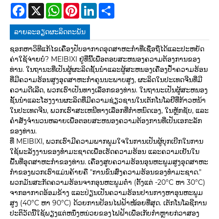
Facebook
X
WhatsApp
Pinterest
LinkedIn
Share
ລາຍ​ລະ​ອຽດ​ຜະ​ລິດ​ຕະ​ພັນ
ຊອກຫາວິທີແກ້ໄຂເຄື່ອງປັບອາກາດອຸດສາຫະກໍາທີ່ເຊື່ອຖືໄດ້ແລະປະຫຍັດ
ຄ່າໃຊ້ຈ່າຍບໍ? MEIBIXI ຢູ່ທີ່ນີ້ເພື່ອຕອບສະຫນອງຄວາມຕ້ອງການຂອງ
ທ່ານ. ໃນຖານະທີ່ເປັນຜູ້ຜະລິດຊັ້ນນໍາແລະຜູ້ສະຫນອງເຄື່ອງປໍ້າຄວາມຮ້ອນ
ທີ່ມີຄວາມຮ້ອນສູງອຸດສາຫະກໍາຄຸນນະພາບສູງ, ຜະລິດໃນປະເທດຈີນທີ່ມີ
ຄວາມດີເລີດ, ພວກເຮົາເປັນທາງເລືອກຂອງທ່ານ. ໃນຖານະເປັນຜູ້ສະຫນອງ
ຊັ້ນນໍາແລະໂຮງງານຜະລິດທີ່ມີຄວາມຊ່ຽວຊານໃນເຕັກໂນໂລຢີທີ່ກ້າວຫນ້າ
ໃນປະເທດຈີນ, ພວກເຮົາສະເຫນີທາງເລືອກທີ່ກໍາຫນົດເອງ, ໃນຫຼັກຊັບ, ແລະ
ຄໍາສັ່ງຈໍານວນຫລາຍເພື່ອຕອບສະຫນອງຄວາມຕ້ອງການທີ່ເປັນເອກະລັກ
ຂອງທ່ານ.
ທີ່ MEIBIXI, ພວກເຮົາມີຄວາມພາກພູມໃຈໃນການເປັນຜູ້ບຸກເບີກໃນການ
ໃຊ້ພະລັງງານຂອງທໍາມະຊາດເພື່ອເຮັດຄວາມຮ້ອນ ແລະຄວາມເຢັນໃນ
ພື້ນທີ່ອຸດສາຫະກໍາຂອງທ່ານ. ເຄື່ອງສູບຄວາມຮ້ອນອຸນຫະພູມສູງອຸດສາຫະ
ກໍາຂອງພວກເຮົາແມ່ນຄ້າຍຄື "ການຂົນສົ່ງຄວາມຮ້ອນຂອງທໍາມະຊາດ."
ພວກມັນສະກັດຄວາມຮ້ອນຈາກອຸນຫະພູມຕໍ່າ (ຕັ້ງແຕ່ -20°C ຫາ 30°C)
ຈາກອາກາດອ້ອມຂ້າງ ແລະປ່ຽນເປັນຄວາມຮ້ອນປານກາງຫາອຸນຫະພູມ
ສູງ (40°C ຫາ 90°C) ດ້ວຍການປ້ອນໄຟຟ້າໜ້ອຍທີ່ສຸດ. ເຕັກໂນໂລຊີການ
ປະຕິວັດນີ້ໃຊ້ພຽງແຕ່ຫນຶ່ງຫນ່ວຍຂອງໄຟຟ້າເພື່ອເກັບກໍາຫຼາຍກ່ວາສອງ