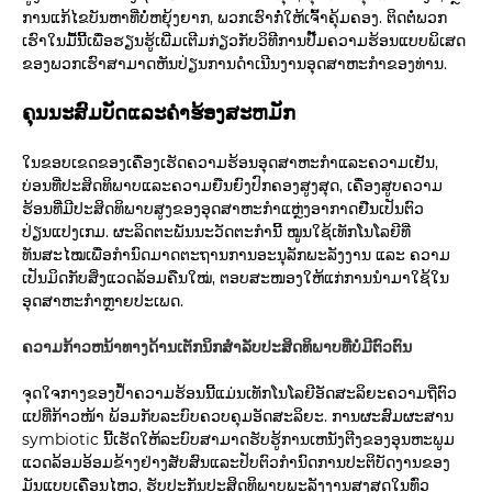
ການແກ້ໄຂບັນຫາທີ່ບໍ່ຫຍຸ້ງຍາກ, ພວກເຮົາກໍ່ໃຫ້ເຈົ້າຄຸ້ມຄອງ. ຕິດຕໍ່ພວກ
ເຮົາໃນມື້ນີ້ເພື່ອຮຽນຮູ້ເພີ່ມເຕີມກ່ຽວກັບວິທີການປັ໊ມຄວາມຮ້ອນແບບພິເສດ
ຂອງພວກເຮົາສາມາດຫັນປ່ຽນການດໍາເນີນງານອຸດສາຫະກໍາຂອງທ່ານ.
ຄຸນນະສົມບັດແລະຄໍາຮ້ອງສະຫມັກ
ໃນຂອບເຂດຂອງເຄື່ອງເຮັດຄວາມຮ້ອນອຸດສາຫະກໍາແລະຄວາມເຢັນ,
ບ່ອນທີ່ປະສິດທິພາບແລະຄວາມຍືນຍົງປົກຄອງສູງສຸດ, ເຄື່ອງສູບຄວາມ
ຮ້ອນທີ່ມີປະສິດທິພາບສູງຂອງອຸດສາຫະກໍາແຫຼ່ງອາກາດຢືນເປັນຕົວ
ປ່ຽນແປງເກມ. ຜະລິດຕະພັນນະວັດຕະກໍານີ້ ໝູນໃຊ້ເທັກໂນໂລຍີທີ່
ທັນສະໄໝເພື່ອກຳນົດມາດຕະຖານການອະນຸລັກພະລັງງານ ແລະ ຄວາມ
ເປັນມິດກັບສິ່ງແວດລ້ອມຄືນໃໝ່, ຕອບສະໜອງໃຫ້ແກ່ການນຳມາໃຊ້ໃນ
ອຸດສາຫະກຳຫຼາຍປະເພດ.
ຄວາມກ້າວຫນ້າທາງດ້ານເຕັກນິກສໍາລັບປະສິດທິພາບທີ່ບໍ່ມີຕົວຕົນ
ຈຸດໃຈກາງຂອງປ້ຳຄວາມຮ້ອນນີ້ແມ່ນເທັກໂນໂລຍີອັດສະລິຍະຄວາມຖີ່ຕົວ
ແປທີ່ກ້າວໜ້າ ພ້ອມກັບລະບົບຄວບຄຸມອັດສະລິຍະ. ການຜະສົມຜະສານ
symbiotic ນີ້ເຮັດໃຫ້ລະບົບສາມາດຮັບຮູ້ການເຫນັງຕີງຂອງອຸນຫະພູມ
ແວດລ້ອມອ້ອມຂ້າງຢ່າງສັບສົນແລະປັບຕົວກໍານົດການປະຕິບັດງານຂອງ
ມັນແບບເຄື່ອນໄຫວ, ຮັບປະກັນປະສິດທິພາບພະລັງງານສູງສຸດໃນທົ່ວ