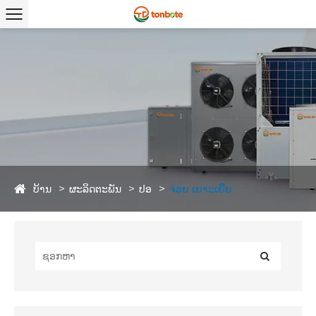
ບ້ານ
ຜະລິດຕະພັນ
ປອ
ຈ່ອຍ ເຍາະເຍີ້ຍ