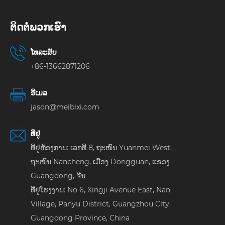
ຕິດ​ຕໍ່​ພວກ​ເຮົາ
ໂທລະສັບ
+86-13662871206
ອີເມລ
jason@meibixi.com
ທີ່ຢູ່
ທີ່ຢູ່ຫ້ອງການ: ເລກທີ 8, ຖະໜົນ Yuanmei West,
ຖະໜົນ Nancheng, ເມືອງ Dongguan, ແຂວງ
Guangdong, ຈີນ
ທີ່ຢູ່ໂຮງງານ: No 6, Xingji Avenue East, Nan
Village, Panyu District, Guangzhou City,
Guangdong Province, China