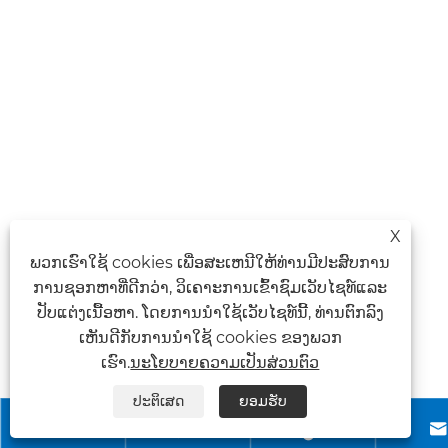
X
ພວກເຮົາໃຊ້ cookies ເພື່ອສະເຫນີໃຫ້ທ່ານມີປະສົບການ
ການຊອກຫາທີ່ດີກວ່າ, ວິເຄາະການເຂົ້າຊົມເວັບໄຊທ໌ແລະ
ປັບແຕ່ງເນື້ອຫາ. ໂດຍການນໍາໃຊ້ເວັບໄຊທ໌ນີ້, ທ່ານຕົກລົງ
ເຫັນດີກັບການນໍາໃຊ້ cookies ຂອງພວກ
ເຮົາ.
ນະໂຍບາຍຄວາມເປັນສ່ວນຕົວ
ປະຕິເສດ
ຍອມຮັບ


