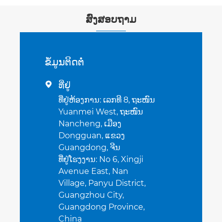
ສົ່ງສອບຖາມ
ຂໍ້​ມູນ​ຕິດ​ຕໍ່
ທີ່ຢູ່

ທີ່ຢູ່ຫ້ອງການ: ເລກທີ 8, ຖະໜົນ
Yuanmei West, ຖະໜົນ
Nancheng, ເມືອງ
Dongguan, ແຂວງ
Guangdong, ຈີນ
ທີ່ຢູ່ໂຮງງານ: No 6, Xingji
Avenue East, Nan
Village, Panyu District,
Guangzhou City,
Guangdong Province,
China