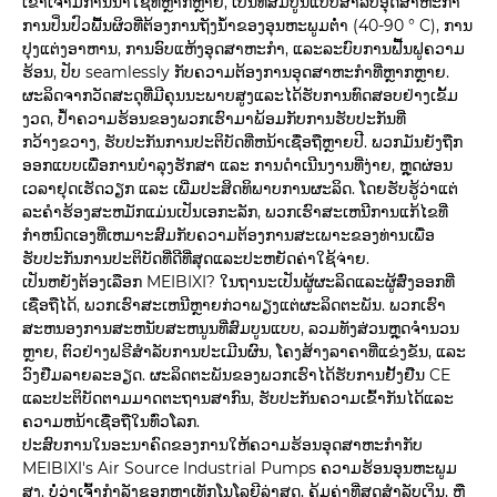
ເຂົາເຈົ້າມີການນໍາໃຊ້ທີ່ຫຼາກຫຼາຍ, ເປັນທີ່ສົມບູນແບບສໍາລັບອຸດສາຫະກໍາ
ການປິ່ນປົວພື້ນຜິວທີ່ຕ້ອງການຖັງນ້ໍາຂອງອຸນຫະພູມຕ່ໍາ (40-90 ° C), ການ
ປຸງແຕ່ງອາຫານ, ການອົບແຫ້ງອຸດສາຫະກໍາ, ແລະລະບົບການຟື້ນຟູຄວາມ
ຮ້ອນ, ປັບ seamlessly ກັບຄວາມຕ້ອງການອຸດສາຫະກໍາທີ່ຫຼາກຫຼາຍ.
ຜະລິດຈາກວັດສະດຸທີ່ມີຄຸນນະພາບສູງແລະໄດ້ຮັບການທົດສອບຢ່າງເຂັ້ມ
ງວດ, ປໍ້າຄວາມຮ້ອນຂອງພວກເຮົາມາພ້ອມກັບການຮັບປະກັນທີ່
ກວ້າງຂວາງ, ຮັບປະກັນການປະຕິບັດທີ່ຫນ້າເຊື່ອຖືຫຼາຍປີ. ພວກມັນຍັງຖືກ
ອອກແບບເພື່ອການບຳລຸງຮັກສາ ແລະ ການດໍາເນີນງານທີ່ງ່າຍ, ຫຼຸດຜ່ອນ
ເວລາຢຸດເຮັດວຽກ ແລະ ເພີ່ມປະສິດທິພາບການຜະລິດ. ໂດຍຮັບຮູ້ວ່າແຕ່
ລະຄໍາຮ້ອງສະຫມັກແມ່ນເປັນເອກະລັກ, ພວກເຮົາສະເຫນີການແກ້ໄຂທີ່
ກໍາຫນົດເອງທີ່ເຫມາະສົມກັບຄວາມຕ້ອງການສະເພາະຂອງທ່ານເພື່ອ
ຮັບປະກັນການປະຕິບັດທີ່ດີທີ່ສຸດແລະປະຫຍັດຄ່າໃຊ້ຈ່າຍ.
ເປັນຫຍັງຕ້ອງເລືອກ MEIBIXI? ໃນຖານະເປັນຜູ້ຜະລິດແລະຜູ້ສົ່ງອອກທີ່
ເຊື່ອຖືໄດ້, ພວກເຮົາສະເຫນີຫຼາຍກ່ວາພຽງແຕ່ຜະລິດຕະພັນ. ພວກເຮົາ
ສະຫນອງການສະຫນັບສະຫນູນທີ່ສົມບູນແບບ, ລວມທັງສ່ວນຫຼຸດຈໍານວນ
ຫຼາຍ, ຕົວຢ່າງຟຣີສໍາລັບການປະເມີນຜົນ, ໂຄງສ້າງລາຄາທີ່ແຂ່ງຂັນ, ແລະ
ວົງຢືມລາຍລະອຽດ. ຜະລິດຕະພັນຂອງພວກເຮົາໄດ້ຮັບການຢັ້ງຢືນ CE
ແລະປະຕິບັດຕາມມາດຕະຖານສາກົນ, ຮັບປະກັນຄວາມເຂົ້າກັນໄດ້ແລະ
ຄວາມຫນ້າເຊື່ອຖືໃນທົ່ວໂລກ.
ປະສົບການໃນອະນາຄົດຂອງການໃຫ້ຄວາມຮ້ອນອຸດສາຫະກໍາກັບ
MEIBIXI's Air Source Industrial Pumps ຄວາມຮ້ອນອຸນຫະພູມ
ສູງ. ບໍ່ວ່າເຈົ້າກຳລັງຊອກຫາເທັກໂນໂລຍີລ່າສຸດ, ຄຸ້ມຄ່າທີ່ສຸດສຳລັບເງິນ, ຫຼື