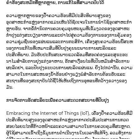
ຄໍາຮ້ອງສະຫມັກທີ່ຫຼາກຫຼາຍ, ການແກ້ໄຂທີ່ສາມາດປັບໄດ້
ຄວາມຫຼາກຫຼາຍຂອງປ້ຳຄວາມຮ້ອນທີ່ມີປະສິດທິພາບສູງຂອງ
ອຸດສາຫະກຳແຫຼ່ງອາກາດແມ່ນເຫັນໄດ້ຊັດເຈນໃນການນຳໃຊ້ອຸດສາຫະກຳ
ຫຼາຍອັນ. ຈາກຂໍ້ກໍານົດການຄວບຄຸມອຸນຫະພູມທີ່ເຂັ້ມງວດຂອງອຸດສາຫະ
ກໍາປຸງແຕ່ງສະບຽງອາຫານແລະຢາໄປສູ່ຄວາມຕ້ອງການຂອງການຄຸ້ມຄອງ
ຄວາມຊຸ່ມຊື່ນຂອງແຜ່ນແພແລະການກະສິກໍາ, ເຄື່ອງສູບຄວາມຮ້ອນນີ້ສະຫ
ນອງການແກ້ໄຂທີ່ເຫມາະສົມທີ່ປັບປຸງຄຸນນະພາບການຜະລິດແລະ
ປະສິດທິພາບ. ມັນຮັບປະກັນສະພາບແວດລ້ອມທີ່ສອດຄ່ອງແລະສຸຂະອະ
ນາໄມສໍາລັບການປຸງແຕ່ງອາຫານ, ຮັກສາເງື່ອນໄຂທີ່ເປັນຫມັນສໍາລັບການ
ຜະລິດຢາ, ແລະປັບປຸງຂະບວນການຜະລິດແຜ່ນແພ. ຍິ່ງໄປກວ່ານັ້ນ, ຄວາມ
ສາມາດໃນການສະຫນອງນ້ໍາຮ້ອນຢ່າງພຽງພໍສໍາລັບການຕ້ອນຮັບແລະ
ສະຖານທີ່ຂອງສະຖາບັນໄດ້ຊີ້ໃຫ້ເຫັນເຖິງການອຸທອນທີ່ກວ້າງຂວາງຂອງ
ມັນ.
ການຈັດການອັດສະລິຍະເພື່ອຄວາມສະດວກສະບາຍທີ່ປັບປຸງ
Embracing the Internet of Things (IoT), ເຄື່ອງປໍ້າຄວາມຮ້ອນທີ່ມີ
ປະສິດທິພາບສູງຂອງອຸດສາຫະກໍາແຫຼ່ງອາກາດປະສົມປະສານການກວດ
ສອບໄລຍະໄກທີ່ກ້າວຫນ້າແລະຄວາມສາມາດໃນການຄວບຄຸມທີ່ສະຫຼາດ.
ຜູ້​ໃຊ້​ສາ​ມາດ​ເຂົ້າ​ເຖິງ​ຂໍ້​ມູນ​ການ​ດໍາ​ເນີນ​ງານ​ໃນ​ເວ​ລາ​ທີ່​ແທ້​ຈິງ​, ລວມ​ທັງ​ການ​