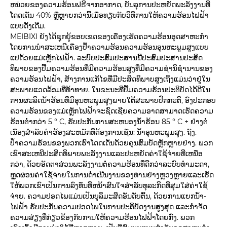
ຫນ່ວຍຂອງຄວາມຮ້ອນຟຣີຈາກອາກາດ, ບັນລຸການປະຫຍັດພະລັງງານທີ່
ໂດດເດັ່ນ 40% ຫຼືຫຼາຍກວ່ານີ້ເມື່ອທຽບກັບວິທີການໃຫ້ຄວາມຮ້ອນໄຟຟ້າ
ແບບດັ້ງເດີມ.
MEIBIXI ຍັງໄດ້ຊຸກຍູ້ຂອບເຂດຂອງເຄື່ອງເຮັດຄວາມຮ້ອນອຸດສາຫະກໍາ
ໂດຍການນໍາສະເຫນີເຄື່ອງປໍ້າຄວາມຮ້ອນຄວາມຮ້ອນອຸນຫະພູມສູງແບບ
ແປດ້ວຍແມ່ເຫຼັກໄຟຟ້າ. ລະບົບປະສົມປະສານນີ້ປະສົມປະສານປະສິດ
ທິພາບຂອງປັ໊ມຄວາມຮ້ອນທີ່ມີຄວາມຮ້ອນສູງທີ່ມີຄວາມຊໍານິຊໍານານຂອງ
ຄວາມຮ້ອນໄຟຟ້າ, ສ້າງການແກ້ໄຂທີ່ມີປະສິດທິພາບສູງເຖິງແມ່ນວ່າຢູ່ໃນ
ສະພາບແວດລ້ອມທີ່ທ້າທາຍ. ໃນຂະນະທີ່ປັ໊ມຄວາມຮ້ອນປະຕິບັດໄດ້ດີໃນ
ການຜະລິດນ້ໍາຮ້ອນທີ່ມີອຸນຫະພູມສູງພາຍໃຕ້ສະພາບປົກກະຕິ, ອົງປະກອບ
ຄວາມຮ້ອນຂອງແມ່ເຫຼັກໄຟຟ້າຈະຊົດເຊີຍຄວາມອາດສາມາດເຮັດຄວາມ
ຮ້ອນຕ່ໍາກວ່າ 5 ° C, ຮັບປະກັນການສະຫນອງນ້ໍາຮ້ອນ 85 ° C + ຢ່າງຕໍ່
ເນື່ອງສໍາລັບຄໍາຮ້ອງສະຫມັກທີ່ຕ້ອງການເຊັ່ນ: ນ້ໍາອຸນຫະພູມສູງ. ຖັງ.
ປໍ້າຄວາມຮ້ອນຂອງພວກເຮົາໂດດເດັ່ນດ້ວຍຄຸນສົມບັດຫຼັກຫຼາຍຢ່າງ. ພວກ
ເຂົາສະເຫນີປະສິດທິພາບພະລັງງານແລະປະຫຍັດຄ່າໃຊ້ຈ່າຍທີ່ເຫນືອ
ກວ່າ, ດ້ວຍອັດຕາສ່ວນພະລັງງານຕໍ່ຄວາມຮ້ອນທີ່ດີກວ່າລະບົບທໍາມະດາ,
ຫຼຸດຜ່ອນຄ່າໃຊ້ຈ່າຍໃນການດໍາເນີນງານຂອງທ່ານຢ່າງຫຼວງຫຼາຍແລະເຮັດ
ໃຫ້ພວກເຂົາເປັນການລົງທຶນທີ່ຫນ້າສົນໃຈສໍາລັບທຸລະກິດທີ່ສຸມໃສ່ຄ່າໃຊ້
ຈ່າຍ. ຄວາມປອດໄພແມ່ນເປັນບູລິມະສິດອັນດັບຕົ້ນ, ດ້ວຍການແຍກນໍ້າ-
ໄຟຟ້າ ຮັບປະກັນຄວາມປອດໄພໃນການປະຕິບັດງານສູງສຸດ ແລະກໍາຈັດ
ຄວາມສ່ຽງທີ່ກ່ຽວຂ້ອງກັບການໃຫ້ຄວາມຮ້ອນໄຟຟ້າໂດຍກົງ. ພວກ