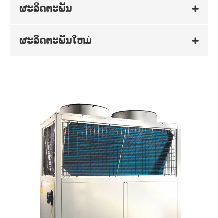
ຜະລິດຕະພັນ
ຜະລິດຕະພັນໃຫມ່