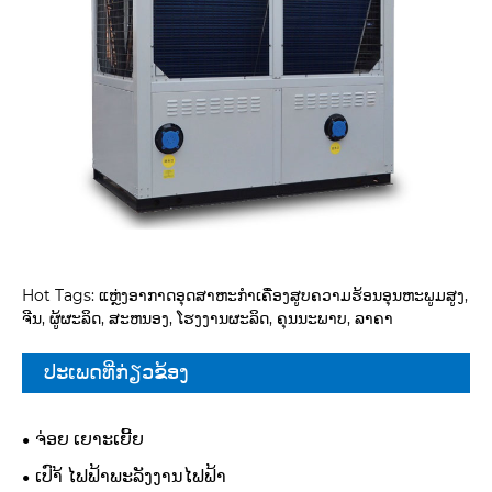
Hot Tags: ແຫຼ່ງອາກາດອຸດສາຫະກໍາເຄື່ອງສູບຄວາມຮ້ອນອຸນຫະພູມສູງ,
ຈີນ, ຜູ້ຜະລິດ, ສະຫນອງ, ໂຮງງານຜະລິດ, ຄຸນນະພາບ, ລາຄາ
ປະເພດທີ່ກ່ຽວຂ້ອງ
ຈ່ອຍ ເຍາະເຍີ້ຍ
ເປົາ້ ໄຟຟ້າພະລັງງານໄຟຟ້າ