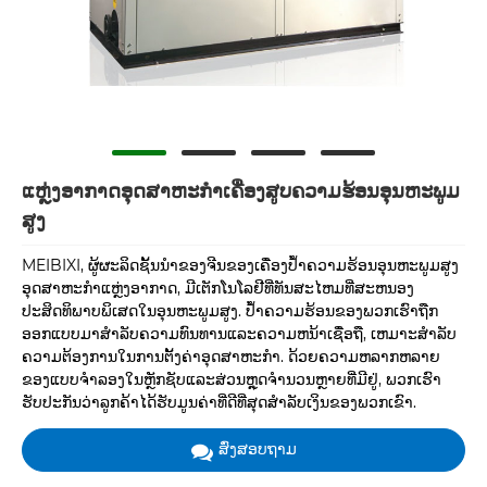
ແຫຼ່ງອາກາດອຸດສາຫະກໍາເຄື່ອງສູບຄວາມຮ້ອນອຸນຫະພູມ
ສູງ
MEIBIXI, ຜູ້ຜະລິດຊັ້ນນໍາຂອງຈີນຂອງເຄື່ອງປໍ້າຄວາມຮ້ອນອຸນຫະພູມສູງ
ອຸດສາຫະກໍາແຫຼ່ງອາກາດ, ມີເຕັກໂນໂລຢີທີ່ທັນສະໄຫມທີ່ສະຫນອງ
ປະສິດທິພາບພິເສດໃນອຸນຫະພູມສູງ. ປໍ້າຄວາມຮ້ອນຂອງພວກເຮົາຖືກ
ອອກແບບມາສໍາລັບຄວາມທົນທານແລະຄວາມຫນ້າເຊື່ອຖື, ເຫມາະສໍາລັບ
ຄວາມຕ້ອງການໃນການຕັ້ງຄ່າອຸດສາຫະກໍາ. ດ້ວຍຄວາມຫລາກຫລາຍ
ຂອງແບບຈໍາລອງໃນຫຼັກຊັບແລະສ່ວນຫຼຸດຈໍານວນຫຼາຍທີ່ມີຢູ່, ພວກເຮົາ
ຮັບປະກັນວ່າລູກຄ້າໄດ້ຮັບມູນຄ່າທີ່ດີທີ່ສຸດສໍາລັບເງິນຂອງພວກເຂົາ.
ສົ່ງສອບຖາມ